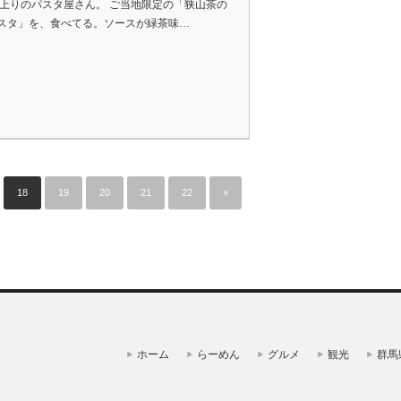
A上りのパスタ屋さん。 ご当地限定の「狭山茶の
スタ」を、食べてる。ソースが緑茶味…
18
19
20
21
22
»
ホーム
らーめん
グルメ
観光
群馬