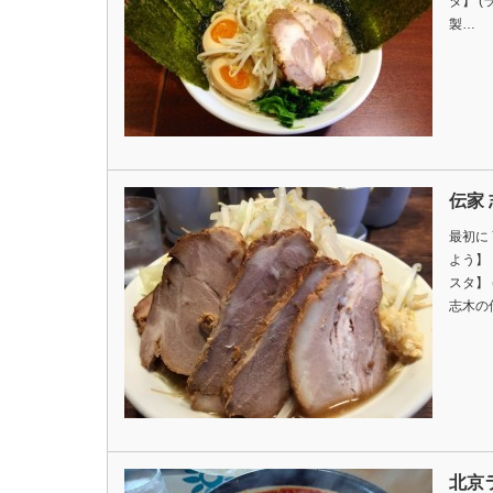
タ】 (
製…
伝家
最初に 
よう】
スタ】
志木の
北京