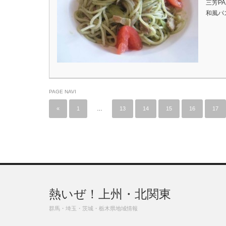
三芳P
和風パ
PAGE NAVI
«
1
…
13
14
15
16
17
熱いぜ！上州・北関東
群馬・埼玉・茨城・栃木県地域情報