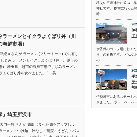
秩父の三峰神社に並ぶ、群
神社です。 以前に行った
時…
202
伊
みラーメンとイクラよくばり丼（川
て
の海鮮市場）
伊香保のゴルフ場に行くた
亜紀 a さんが ラーメン (フリートーク) で共有し
屋」の看板です。 どんな
: しじみラーメンとイクラよくばり丼（川越市の
の…
場） 埼玉県川越市の海鮮市場でしじみラーメン
202
ラよくばり丼を食べました。 ﾟ.+美…
手
テ
勢
伊勢崎市にあるステーキハウ
きました。 ホットペッパ
家」埼玉所沢市
 大門一観 さんが 麺部【食べた麺をアップしよ
ラーメン・つけ麺・汁なし・蕎麦・うどん・パス