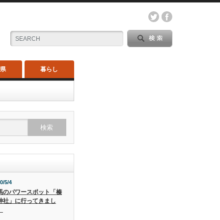
木県
暮らし
0/5/4
馬のパワースポット「榛
神社」に行ってきまし
。