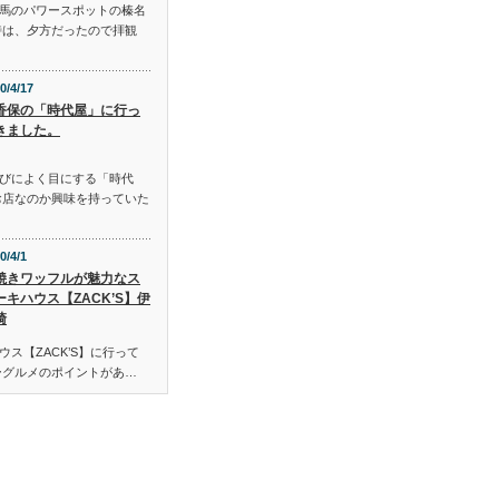
馬のパワースポットの榛名
時は、夕方だったので拝観
0/4/17
香保の「時代屋」に行っ
きました。
びによく目にする「時代
お店なのか興味を持っていた
0/4/1
焼きワッフルが魅力なス
ーキハウス【ZACK’S】伊
崎
ス【ZACK’S】に行って
ーグルメのポイントがあ…