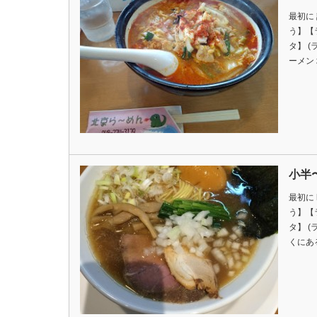
最初に
う】【
タ】 (
ーメン
小半
最初に 
う】【
タ】 
くにあ