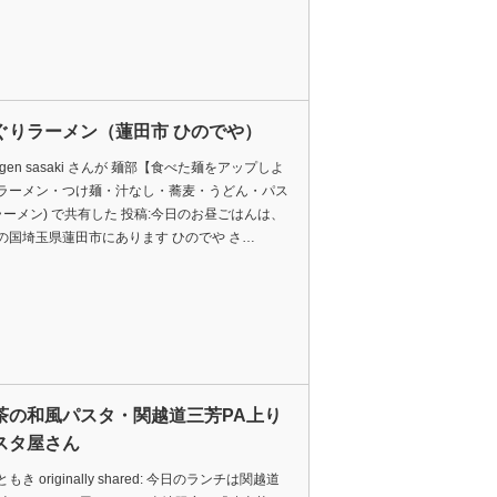
ぐりラーメン（蓮田市 ひのでや）
gen sasaki さんが 麺部【食べた麺をアップしよ
ラーメン・つけ麺・汁なし・蕎麦・うどん・パス
(ラーメン) で共有した 投稿:今日のお昼ごはんは、
の国埼玉県蓮田市にあります ひのでや さ…
茶の和風パスタ・関越道三芳PA上り
スタ屋さん
もき originally shared: 今日のランチは関越道