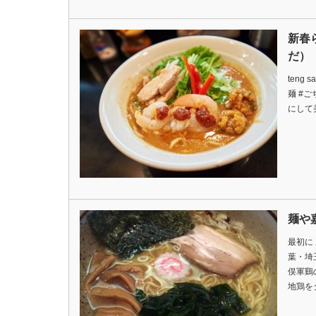
新春
だ）
teng 
麺 #
にして
麺や
最初に 
葉・埼
俣軍鷄
地鶏を