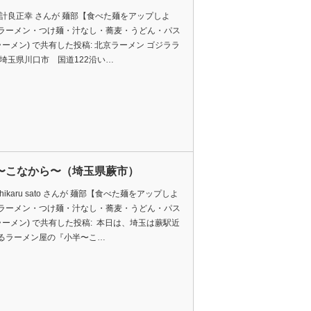
 計良正幸 さんが 麺部【食べた麺をアップしよ
ラーメン・つけ麺・汁なし・蕎麦・うどん・パス
ラーメン) で共有した投稿: 北京ラーメン ゴジララ
 埼玉県川口市 国道122沿い…
〜こなから〜（埼玉県蕨市）
hikaru sato さんが 麺部【食べた麺をアップしよ
ラーメン・つけ麺・汁なし・蕎麦・うどん・パス
(ラーメン) で共有した投稿: 本日は、埼玉は蕨駅近
るラーメン屋の『小半〜こ…