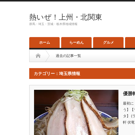
熱いぜ！上州・北関東
群馬・埼玉・茨城・栃木県地域情報
ホーム
らーめん
グルメ
過去の記事一覧
カテゴリー：埼玉県情報
優勝
最初に
う】【
タ】 
軒 伏