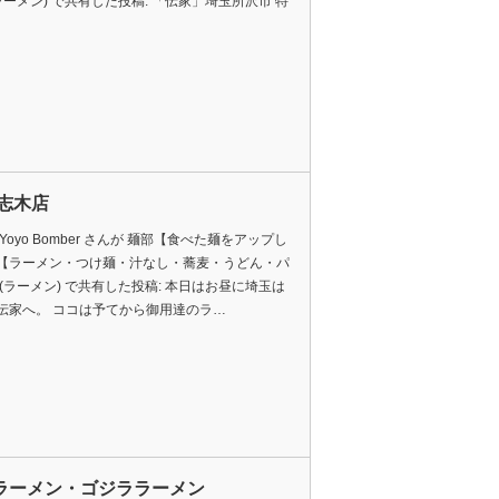
ラーメン) で共有した投稿: 「伝家」埼玉所沢市 特
 志木店
Yoyo Bomber さんが 麺部【食べた麺をアップし
【ラーメン・つけ麺・汁なし・蕎麦・うどん・パ
 (ラーメン) で共有した投稿: 本日はお昼に埼玉は
伝家へ。 ココは予てから御用達のラ…
ラーメン・ゴジララーメン