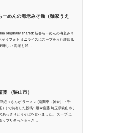
らーめんの海老みそ麺（麺家うえ
sama originally shared: 新春らーめんの海老みそ
ごちそうフォト ミニライスにスープを入れ雑炊風
美味しい 海老も残…
嘉藤 （狭山市）
亜紀 a さんが ラーメン (南関東（神奈川・千
玉）) で共有した投稿: 麺や嘉藤 埼玉県狭山市 川
のあっさりとりそばを食べました。 スープは、
タップリ使ったあっさ…