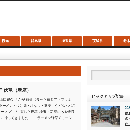
観光
群馬県
埼玉県
茨城県
栃
軒 伏竜（新座）
ピックアップ記事
 山口俊久 さんが 麺部【食べた麺をアップしよ
ラーメン・つけ麺・汁なし・蕎麦・うどん・パス
202
(ラーメン) で共有した投稿: 埼玉・新座にある優勝
群
竜 に行ってきました ラーメン野菜チャーシ…
名
た