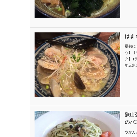
はま
最初に 
う】【
タ】 
地元彩
狭山
のパ
やかんと