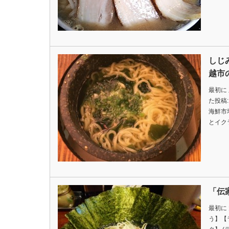
しじ
越市
最初に 
た投稿
海鮮市
とイク
「伝
最初に
う】【