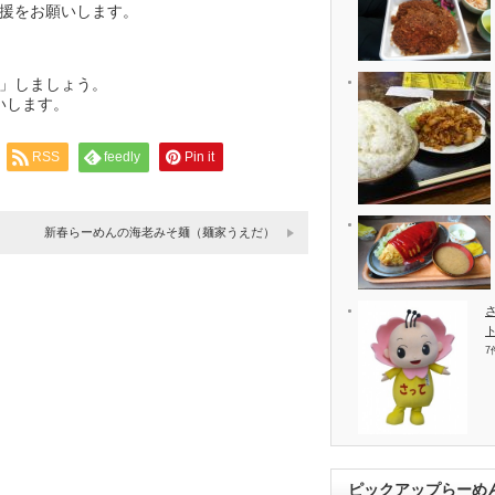
援をお願いします。
」しましょう。
いします。
RSS
feedly
Pin it
新春らーめんの海老みそ麺（麺家うえだ）
7
ピックアップらーめ