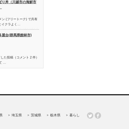
ばり丼（川越市の海鮮市
）
メン (フリートーク) で共有
とイクラよく…
多屋台(群馬県館林市)
した投稿（コメント 2 件）
て …
県
埼玉県
茨城県
栃木県
暮らし