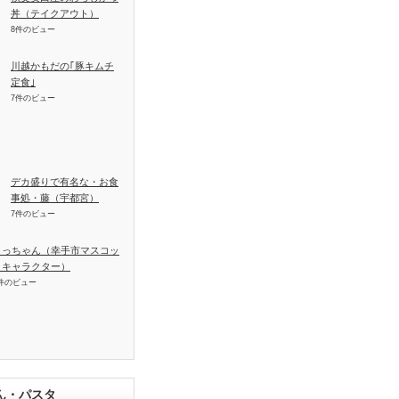
丼（テイクアウト）
8件のビュー
川越かもだの｢豚キムチ
定食｣
7件のビュー
デカ盛りで有名な・お食
事処・藤（宇都宮）
7件のビュー
さっちゃん（幸手市マスコッ
トキャラクター）
件のビュー
ん・パスタ