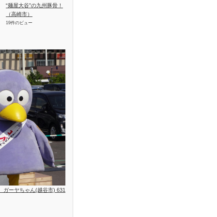
“麺屋大谷”の九州豚骨！
（高崎市）
19件のビュー
位、ガーヤちゃん(越谷市) 631