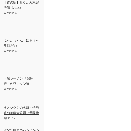
【道の駅】みなかみ水紀
行館（水上）
13件のビュー
ふっかちゃん（ゆるキャ
ラ®紹介）
11件のビュー
下館ラーメン 「盛昭
軒」のワンタン麺
10件のビュー
桜とツツジの名所・伊勢
崎の華蔵寺公園と遊園地
9件のビュー
秩父安田屋のわらじかつ