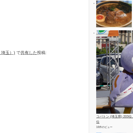
・埼玉）)
で
共有した
投稿:
コバトン (埼玉県) 203
位
16件のビュー