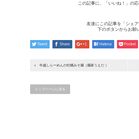
この記事に、「いいね！」の応
友達にこの記事を「シェア
下のボタンからお願
Tweet
Share
+1
Hatena
Pocket
年越しらーめんの牡蠣みそ麺（麺家うえだ ）
トップページに戻る