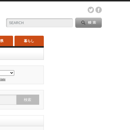
木県
暮らし
late