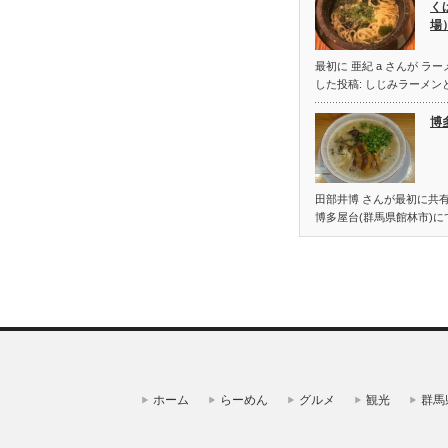
く
場
最初に 亜紀 a さんが ラー
した投稿: しじみラーメン
博
田部井博 さんが最初に共有
博多屋台(群馬県館林市)に
ホーム
らーめん
グルメ
観光
群馬