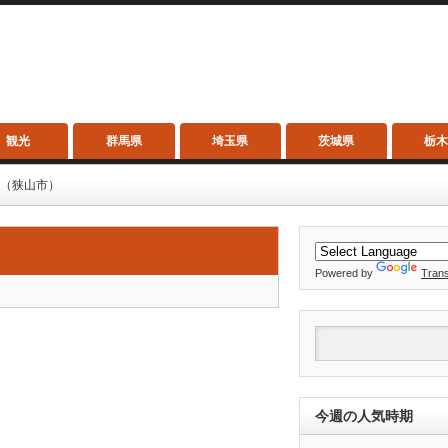
観光
群馬県
埼玉県
茨城県
栃
 （狭山市）
Powered by
Trans
今週の人気時期