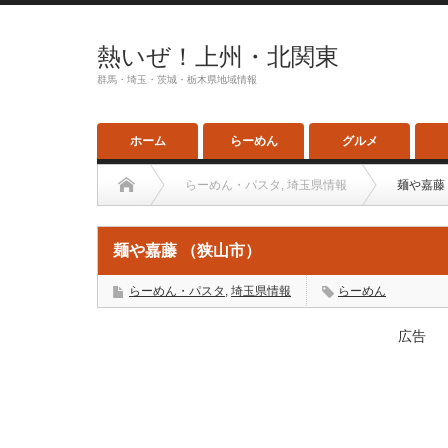
熱いぜ！上州・北関東
群馬・埼玉・茨城・栃木県地域情報
ホーム
らーめん
グルメ
らーめん・パスタ
,
埼玉県情報
麺や嘉藤
麺や嘉藤 （狭山市）
らーめん・パスタ
,
埼玉県情報
らーめん
広告