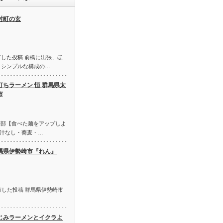
村町の玄
有した投稿 前橋に出張、ほ
 シンプルな構成の…
打ちラーメン 恒 群馬県太
市
んが 麺部【食べた麺をアップしよ
汁なし・蕎麦・…
馬県伊勢崎市『れん』
に共有した投稿 群馬県伊勢崎市
じみラーメンとイクラよ