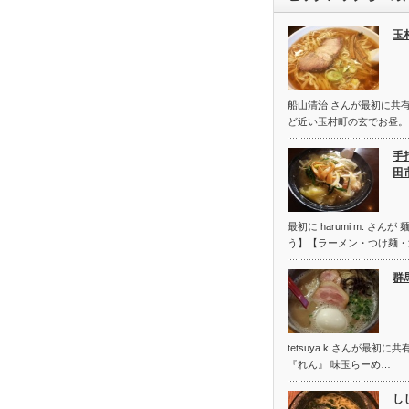
玉
船山清治 さんが最初に共
ど近い玉村町の玄でお昼。
手
田
最初に harumi m. さ
う】【ラーメン・つけ麺・
群
tetsuya k さんが最初
『れん』 味玉らーめ…
し