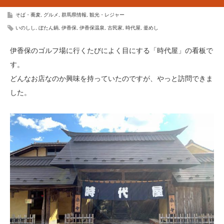
そば・蕎麦
,
グルメ
,
群馬県情報
,
観光・レジャー
いのしし
,
ぼたん鍋
,
伊香保
,
伊香保温泉
,
古民家
,
時代屋
,
釜めし
伊香保のゴルフ場に行くたびによく目にする「時代屋」の看板で
す。
どんなお店なのか興味を持っていたのですが、やっと訪問できま
した。