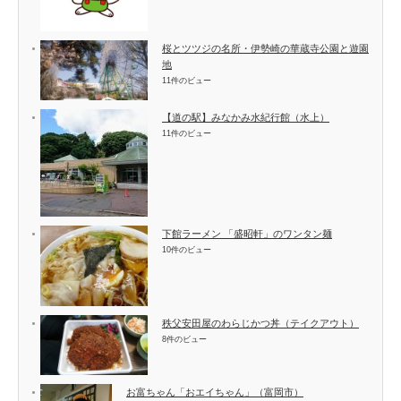
桜とツツジの名所・伊勢崎の華蔵寺公園と遊園
地
11件のビュー
【道の駅】みなかみ水紀行館（水上）
11件のビュー
下館ラーメン 「盛昭軒」のワンタン麺
10件のビュー
秩父安田屋のわらじかつ丼（テイクアウト）
8件のビュー
お富ちゃん「おエイちゃん」（富岡市）