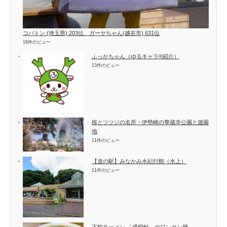
コバトン (埼玉県) 203位、ガーヤちゃん(越谷市) 631位
16件のビュー
ふっかちゃん（ゆるキャラ®紹介）
13件のビュー
桜とツツジの名所・伊勢崎の華蔵寺公園と遊園
地
11件のビュー
【道の駅】みなかみ水紀行館（水上）
11件のビュー