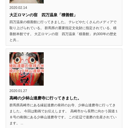
2020.02.14
大正ロマンの宿 四万温泉「積善館」
四万温泉の積善館に行ってきました。 テレビやたくさんのメディアで
取り上げられている。 群馬県の重要指定文化財に指定されている、積
善館本館です。 大正ロマンの宿 四万温泉「積善館」 約300年の歴史
と共...
2020.01.27
高崎の少林山達磨寺に行ってきました。
群馬県高崎市にある縁起達磨の発祥のお寺、少林山達磨寺に行ってき
ました。 今回は動画でお伝えします。 高崎市から長野に向かう国道１
８号の南側にある少林山達磨寺です。 この近辺で達磨の生産されてい
ます。 ...