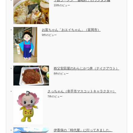
下館ラーメン 「盛昭軒」のワンタン麺
10件のビュー
お富ちゃん「おエイちゃん」（富岡市）
9件のビュー
秩父安田屋のわらじかつ丼（テイクアウト）
8件のビュー
さっちゃん（幸手市マスコットキャラクター）
7件のビュー
伊香保の「時代屋」に行ってきました。