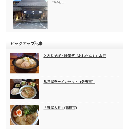
7件のビュー
ピックアップ記事
とろりそば・味箪笥（あじだんす）水戸
岳乃屋ラーメンセット（佐野市）
「麺屋大谷」(高崎市)