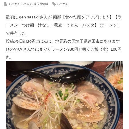
らーめん・パスタ
,
埼玉県情報
らーめん
最初に
gen sasaki
さんが
麺部【食べた麺をアップしよう】【ラ
ーメン・つけ麺・汁なし・蕎麦・うどん・パスタ】 (ラーメン)
で
共有した
投稿:今日のお昼ごはんは、地元彩の国埼玉県蓮田市にあります
ひのでや さんではまぐりラーメン980円と帆立ご飯（小）100円
也。