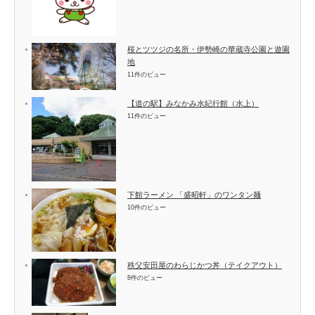
桜とツツジの名所・伊勢崎の華蔵寺公園と遊園
地
11件のビュー
【道の駅】みなかみ水紀行館（水上）
11件のビュー
下館ラーメン 「盛昭軒」のワンタン麺
10件のビュー
秩父安田屋のわらじかつ丼（テイクアウト）
8件のビュー