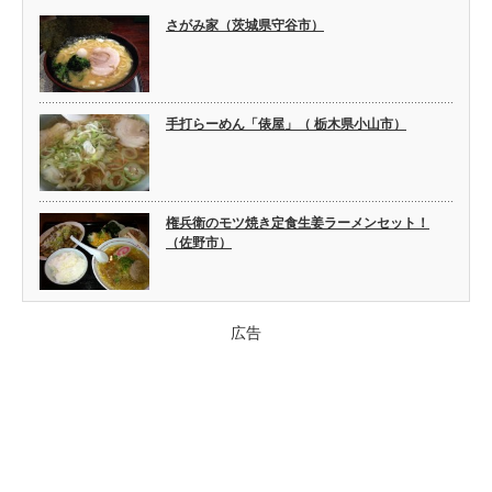
さがみ家（茨城県守谷市）
手打らーめん「俵屋」（ 栃木県小山市）
権兵衛のモツ焼き定食生姜ラーメンセット！
（佐野市）
広告