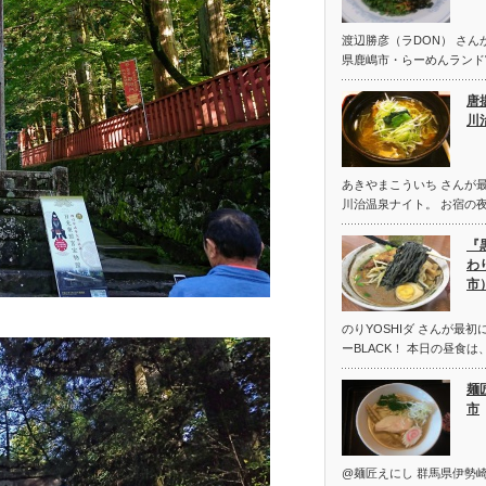
渡辺勝彦（ラDON） さん
県鹿嶋市・らーめんランド
唐
川
あきやまこういち さんが最
川治温泉ナイト。 お宿の
『
わ
市
のりYOSHIダ さんが最
ーBLACK！ 本日の昼食
麺
市
@麺匠えにし 群馬県伊勢