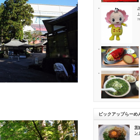
7
ピックアップらーめ
茨
ン