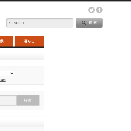
木県
暮らし
late