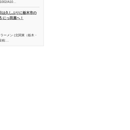
/A1002/A10…
日は久しぶりに栃木市の
処 にっ田屋へ！
さんが ラーメン (北関東（栃木・
投稿:…