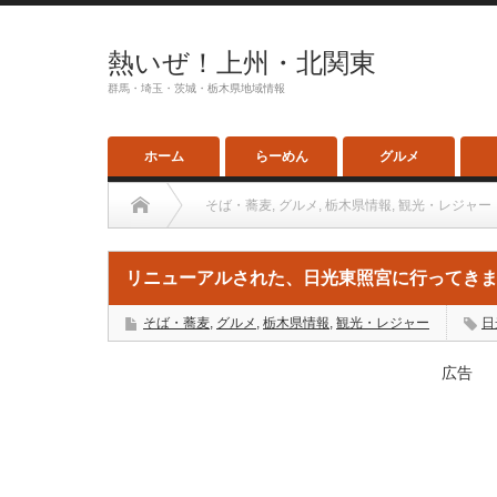
熱いぜ！上州・北関東
群馬・埼玉・茨城・栃木県地域情報
ホーム
らーめん
グルメ
そば・蕎麦
,
グルメ
,
栃木県情報
,
観光・レジャー
リニューアルされた、日光東照宮に行ってき
そば・蕎麦
,
グルメ
,
栃木県情報
,
観光・レジャー
日
広告