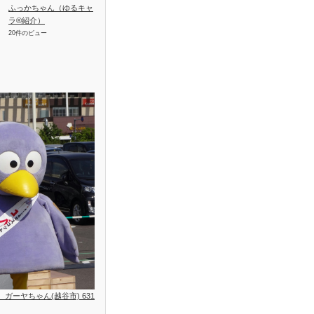
ふっかちゃん（ゆるキャ
ラ®紹介）
20件のビュー
位、ガーヤちゃん(越谷市) 631