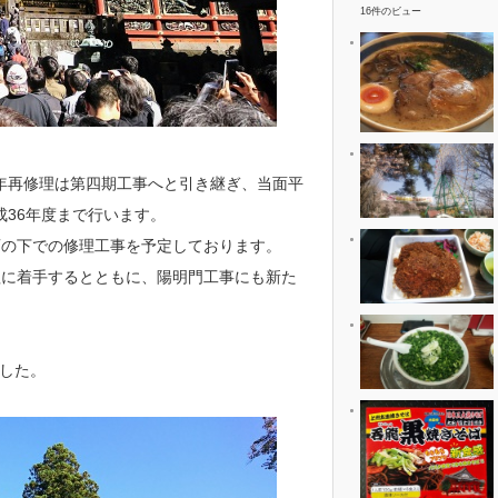
16件のビュー
年再修理は第四期工事へと引き継ぎ、当面平
成36年度まで行います。
画の下での修理工事を予定しております。
理に着手するとともに、陽明門工事にも新た
した。