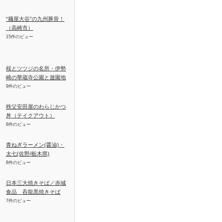
“麺屋大谷”の九州豚骨！
（高崎市）
15件のビュー
桜とツツジの名所・伊勢
崎の華蔵寺公園と遊園地
9件のビュー
秩父安田屋のわらじかつ
丼（テイクアウト）
8件のビュー
青ねぎラーメン(醤油)・
太七(佐野/栃木県)
8件のビュー
日本三大焼きそば／赤城
食品 呑龍黒焼きそば
7件のビュー