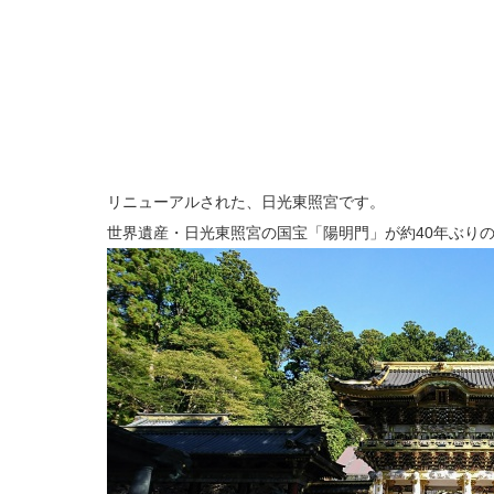
リニューアルされた、日光東照宮です。
世界遺産・日光東照宮の国宝「陽明門」が約40年ぶり