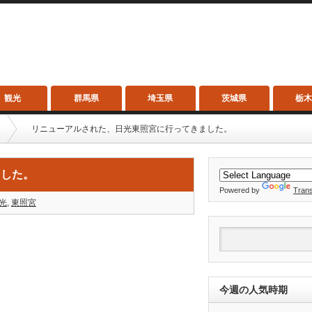
観光
群馬県
埼玉県
茨城県
栃
リニューアルされた、日光東照宮に行ってきました。
ました。
Powered by
Trans
光
,
東照宮
今週の人気時期