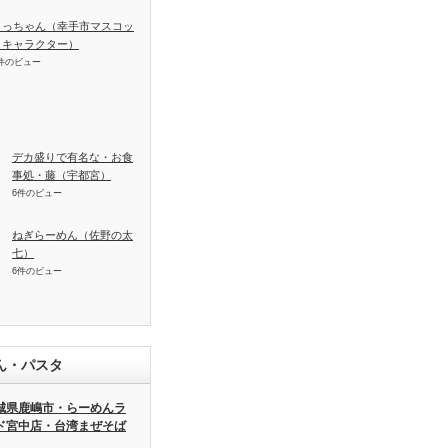
さっちゃん（幸手市マスコッ
トキャラクター）
件のビュー
デカ盛りで有名な・お食
事処・藤（宇都宮）
6件のビュー
ねぎらーめん（佐野の太
七）
6件のビュー
ん・パスタ
城県鹿嶋市・らーめんラ
ド宮中店・台湾まぜそば