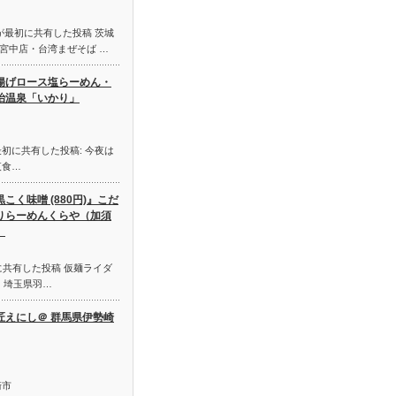
が最初に共有した投稿 茨城
宮中店・台湾まぜそば …
揚げロース塩らーめん・
治温泉「いかり」
初に共有した投稿: 今夜は
夜食…
黒こく味噌 (880円)』こだ
りらーめんくらや（加須
）
初に共有した投稿 仮麺ライダ
は、埼玉県羽…
匠えにし＠ 群馬県伊勢崎
崎市