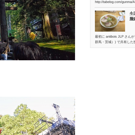
http://tabelog.com/gunma
今
麺
最初に antibois JLP 
群馬・茨城）) で共有した