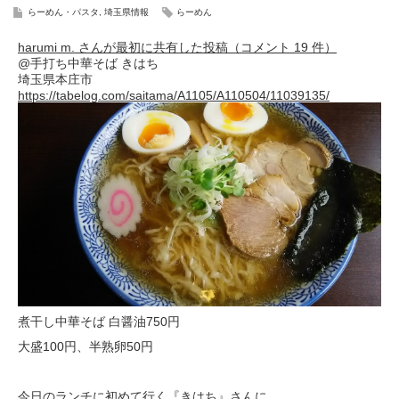
らーめん・パスタ
,
埼玉県情報
らーめん
harumi m. さんが最初に共有した投稿（コメント 19 件）
@手打ち中華そば きはち
埼玉県本庄市
https://tabelog.com/saitama/A1105/A110504/11039135/
煮干し中華そば 白醤油750円
大盛100円、半熟卵50円
今日のランチに初めて行く『きはち』さんに