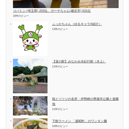
コバトン (埼玉県) 203位、ガーヤちゃん(越谷市) 631位
16件のビュー
ふっかちゃん（ゆるキャラ®紹介）
13件のビュー
【道の駅】みなかみ水紀行館（水上）
11件のビュー
桜とツツジの名所・伊勢崎の華蔵寺公園と遊園
地
11件のビュー
下館ラーメン 「盛昭軒」のワンタン麺
10件のビュー