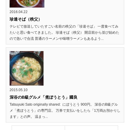
2016.04.22
珍達そば（秩父）
テレビで放送していたすごい名前の秩父の「珍達そば」 一度食べてみ
たいと思い食べてきました。 珍達そば（秩父） 開店前から並び始めた
ので急いで合流 普通のラーメンや味噌ラーメンもあるよう...
2015.05.10
深谷のB級グルメ「煮ぼうとう」國良
Tatsuyuki Sato originally shared: にぼうとう 900円。 深谷のB級グル
メ「煮ぼうとう」の専門店。 万券で支払いをしたら「1万両お預かりし
ます」との声。 温まっ...