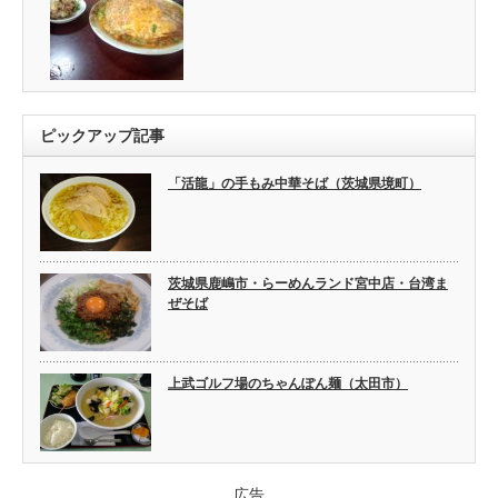
ピックアップ記事
「活龍」の手もみ中華そば（茨城県境町）
茨城県鹿嶋市・らーめんランド宮中店・台湾ま
ぜそば
上武ゴルフ場のちゃんぽん麺（太田市）
広告