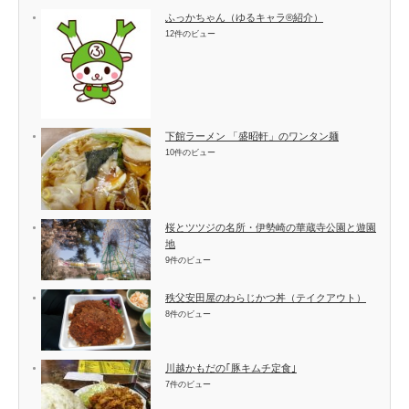
ふっかちゃん（ゆるキャラ®紹介）
12件のビュー
下館ラーメン 「盛昭軒」のワンタン麺
10件のビュー
桜とツツジの名所・伊勢崎の華蔵寺公園と遊園
地
9件のビュー
秩父安田屋のわらじかつ丼（テイクアウト）
8件のビュー
川越かもだの｢豚キムチ定食｣
7件のビュー