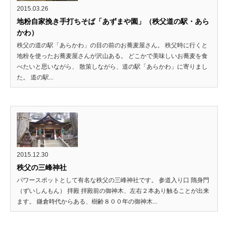
2015.03.26
地粉自家挽き手打ちそば「あずまや園」（秩父道の駅・あら
かわ）
秩父の道の駅「あらかわ」の目の前のお蕎麦屋さん。 秩父時に行くと
地粉を使ったお蕎麦屋さんが沢山ある。 どこかで美味しいお蕎麦を食
べたいと思いながら、 散策しながら、道の駅「あらかわ」に寄りまし
た。 道の駅...
2015.12.30
秩父の三峰神社
パワースポットとして有名な秩父の三峰神社です。 参道入り口 隋身門
（ずいしんもん） 拝殿 拝殿前の御神木、左右２本あり触ることが出来
ます。 鎌倉時代からある、樹齢８００年の御神木...