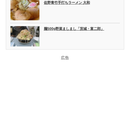
佐野青竹手打ちラーメン 大和
麺500g野菜ましまし「茨城・富二郎」
広告