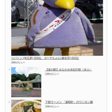
コバトン (埼玉県) 203位、ガーヤちゃん(越谷市) 631位
16件のビュー
【道の駅】みなかみ水紀行館（水上）
13件のビュー
下館ラーメン 「盛昭軒」のワンタン麺
10件のビュー