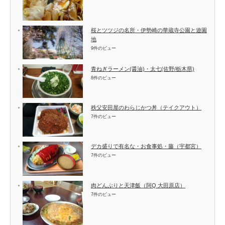
桜とツツジの名所・伊勢崎の華蔵寺公園と遊園
地
9件のビュー
青ねぎラーメン(醤油)・太七(佐野/栃木県)
8件のビュー
秩父安田屋のわらじかつ丼（テイクアウト）
7件のビュー
デカ盛りで有名な・お食事処・藤（宇都宮）
7件のビュー
肉どんぶりと天津飯（阿Q 大田原店）
7件のビュー