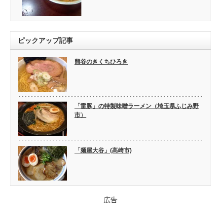
ピックアップ記事
熊谷のきくちひろき
「雷豚」の特製味噌ラーメン（埼玉県ふじみ野
市）
「麺屋大谷」(高崎市)
広告