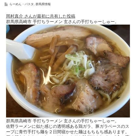
らーめん・パスタ
,
群馬県情報
岡村真介 さんが最初に共有した投稿
群馬県高崎市 手打ちラーメン 玄さんの手打ちゃーしゅー。
群馬県高崎市 手打ちラーメン 玄さんの手打ちゃーしゅー。
佐野ラーメンに似た感じの透明感ある鶏ガラ、豚ガラベースのス
ープに青竹手打ち麺を２日間寝かせた麺はもちもち感あります。