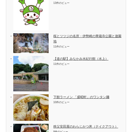
13件のビュー
桜とツツジの名所・伊勢崎の華蔵寺公園と遊園
地
11件のビュー
【道の駅】みなかみ水紀行館（水上）
11件のビュー
下館ラーメン 「盛昭軒」のワンタン麺
10件のビュー
秩父安田屋のわらじかつ丼（テイクアウト）
8件のビュー