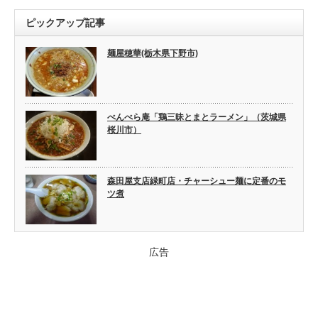
ピックアップ記事
麺屋穂華(栃木県下野市)
べんべら庵「鶏三昧とまとラーメン」（茨城県
桜川市）
森田屋支店緑町店・チャーシュー麺に定番のモ
ツ煮
広告