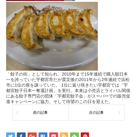
「餃子の街」として知られ、2010年まで15年連続で購入額日本
一を誇っていた宇都宮市だが震災後の2011年から2年連続で浜松
市に1位の座を譲っていた。 1位に返り咲きたい宇都宮では「宇
都宮餃子日本一奪還計画」を実行。本来は小売店とライバル関係
にある餃子専門店の団体「宇都宮餃子会」がスーパーでの販売促
進キャンペーンに協力。そして待望のこの日を迎えた。
前の記事
次の記事