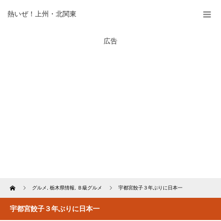
熱いぜ！上州・北関東
広告
Home
グルメ
,
栃木県情報
,
Ｂ級グルメ
宇都宮餃子３年ぶりに日本一
宇都宮餃子３年ぶりに日本一