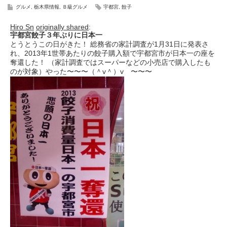
グルメ
,
栃木県情報
,
Ｂ級グルメ
宇都宮
,
餃子
Hiro Sn
originally shared
:
宇都宮餃子３年ぶりに日本一
とうとうこの日がきた！ 総務省の家計調査が1月31日に発表さ
れ、2013年1世帯あたりの餃子購入額で宇都宮市が日本一の座を
奪還した！ （家計調査ではスーパーなどの小売店で購入したも
のが対象）やった〜〜〜（＾v＾）v 〜〜〜