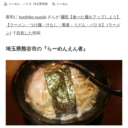
らーめん・パスタ
,
埼玉県情報
らーめん
最初に
kunihiko suzuki
さんが
麺部【食べた麺をアップしよう】
【ラーメン・つけ麺・汁なし・蕎麦・うどん・パスタ】 (ラーメ
ン)
で
共有した
投稿:
埼玉県熊谷市の『らーめんえん者』