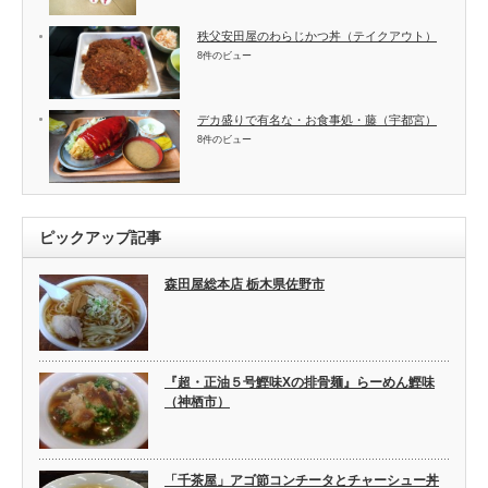
秩父安田屋のわらじかつ丼（テイクアウト）
8件のビュー
デカ盛りで有名な・お食事処・藤（宇都宮）
8件のビュー
ピックアップ記事
森田屋総本店 栃木県佐野市
『超・正油５号鰹味Xの排骨麺』らーめん鰹味
（神栖市）
「千茶屋」アゴ節コンチータとチャーシュー丼