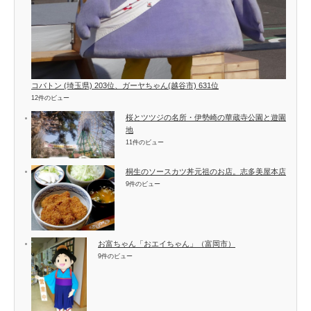
コバトン (埼玉県) 203位、ガーヤちゃん(越谷市) 631位
12件のビュー
桜とツツジの名所・伊勢崎の華蔵寺公園と遊園
地
11件のビュー
桐生のソースカツ丼元祖のお店。志多美屋本店
9件のビュー
お富ちゃん「おエイちゃん」（富岡市）
9件のビュー