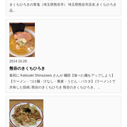
きくちひろきの青鬼（埼玉県熊谷市） 埼玉県熊谷市店名:きくちひろき
品...
2014.10.28
熊谷のきくちひろき
最初に Katsuaki Shinazawa さんが 麺部【食べた麺をアップしよう】
【ラーメン・つけ麺・汁なし・蕎麦・うどん・パスタ】 (ラーメン) で
共有した投稿: 熊谷のきくちひろき 熊谷のきくちひろき。 ...