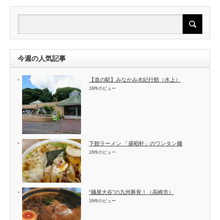
今週の人気記事
【道の駅】みなかみ水紀行館（水上）
18件のビュー
下館ラーメン 「盛昭軒」のワンタン麺
16件のビュー
“麺屋大谷”の九州豚骨！（高崎市）
16件のビュー