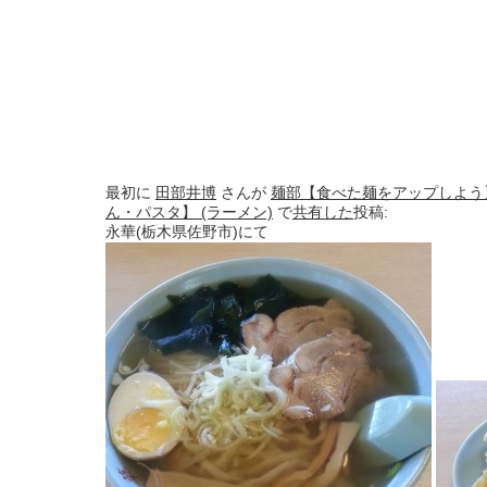
最初に
田部井博
さんが
麺部【食べた麺をアップしよう
ん・パスタ】 (ラーメン)
で
共有した
投稿:
永華(栃木県佐野市)にて