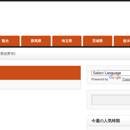
観光
群馬県
埼玉県
茨城県
栃
木県佐野市)
Powered by
Trans
今週の人気時期