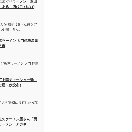
はまぐりラーメン」蓮田
にある「四代目 ひので
」
RA さんが 麺部【食べた麺をア
つけ麺・汁な…
本ラーメン 大門＠群馬県
田市
shared: @熊本ラーメン 大門 群馬
打中華チャーシュー麺
士屋（秩父市）
amada さんが最初に共有した投稿
生のラーメン屋さん「男
ラーメン アカギ」