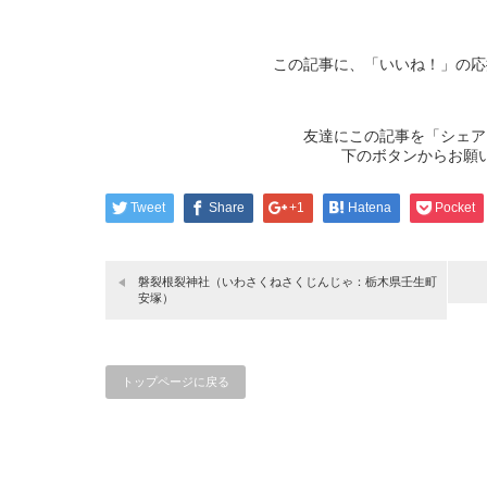
この記事に、「いいね！」の応
友達にこの記事を「シェア
下のボタンからお願
Tweet
Share
+1
Hatena
Pocket
磐裂根裂神社（いわさくねさくじんじゃ：栃木県壬生町
安塚）
トップページに戻る