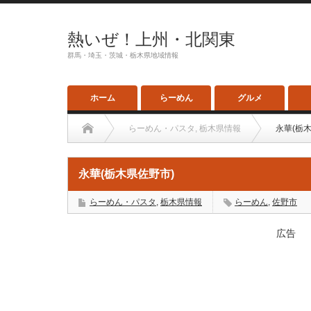
熱いぜ！上州・北関東
群馬・埼玉・茨城・栃木県地域情報
ホーム
らーめん
グルメ
らーめん・パスタ
,
栃木県情報
永華(栃
永華(栃木県佐野市)
らーめん・パスタ
,
栃木県情報
らーめん
,
佐野市
広告