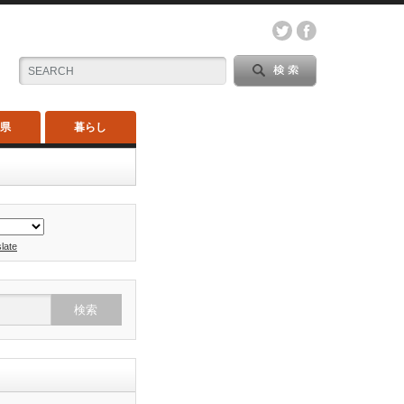
木県
暮らし
late