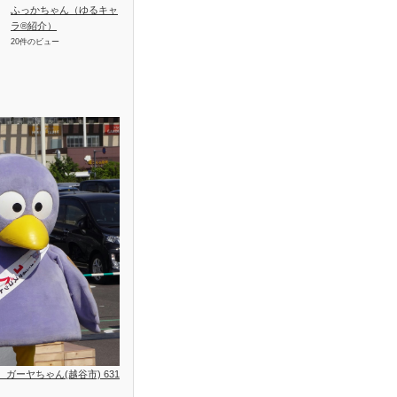
ふっかちゃん（ゆるキャ
ラ®紹介）
20件のビュー
位、ガーヤちゃん(越谷市) 631