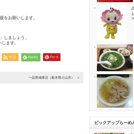
援をお願いします。
7
」しましょう。
いします。
RSS
feedly
Pin it
一品香城東店（栃木県小山市）
ピックアップらーめ