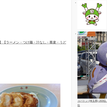
】【ラーメン・つけ麺・汁なし・蕎麦・うど
コバトン (埼玉県) 203
位