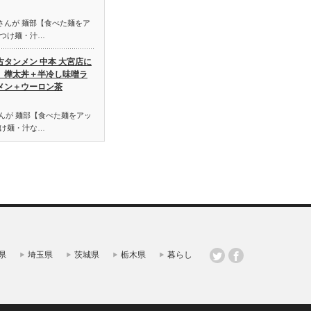
uda さんが 麺部【食べた麺をア
つけ麺・汁…
古タンメン 中本 大宮店に
、樺太丼＋半冷し味噌ラ
メン＋ウーロン茶
ko さんが 麺部【食べた麺をアッ
け麺・汁な…
県
埼玉県
茨城県
栃木県
暮らし