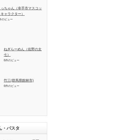
さっちゃん（幸手市マスコッ
トキャラクター）
件のビュー
ねぎらーめん（佐野の太
七）
6件のビュー
竹三(群馬県館林市)
6件のビュー
ん・パスタ