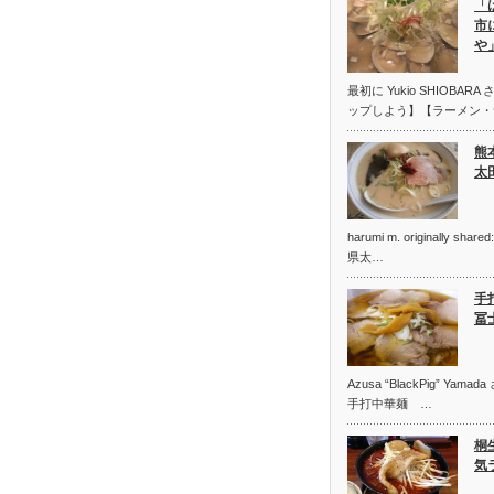
「
市
や
最初に Yukio SHIOBA
ップしよう】【ラーメン・
熊
太
harumi m. originally 
県太…
手
冨
Azusa “BlackPig” Y
手打中華麺 …
桐
気