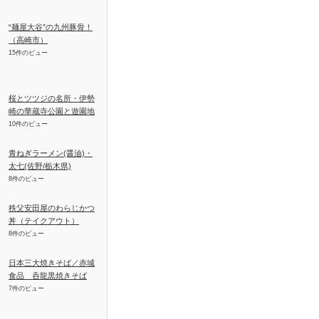
“麺屋大谷”の九州豚骨！
（高崎市）
15件のビュー
桜とツツジの名所・伊勢
崎の華蔵寺公園と遊園地
10件のビュー
青ねぎラーメン(醤油)・
太七(佐野/栃木県)
8件のビュー
秩父安田屋のわらじかつ
丼（テイクアウト）
8件のビュー
日本三大焼きそば／赤城
食品 呑龍黒焼きそば
7件のビュー