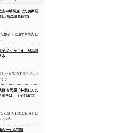
歌山中華蕎麦 はたお商店
崎店(群馬県高崎市)
た投稿 和歌山中華蕎麦 は
…
那そば なかじま 群馬県
崎市
に共有した投稿 @支那そば なか
那そば…
代目 村岡屋「特製わんた
中華そば」（宇都宮市）
した投稿 お昼ご飯 今日は
。 お昼…
鶏らーめん翔鶴