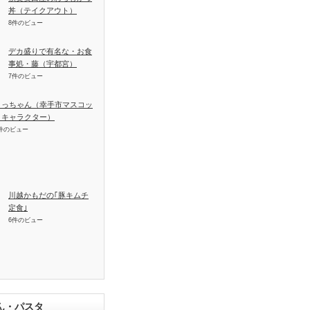
丼（テイクアウト）
8件のビュー
デカ盛りで有名な・お食
事処・藤（宇都宮）
7件のビュー
さっちゃん（幸手市マスコッ
トキャラクター）
件のビュー
川越かもだの｢豚キムチ
定食｣
6件のビュー
ん・パスタ