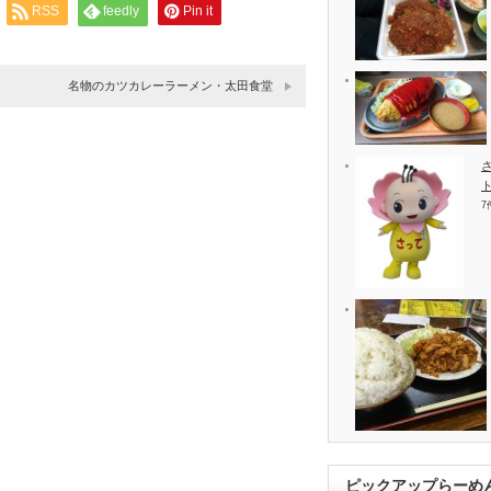
RSS
feedly
Pin it
名物のカツカレーラーメン・太田食堂
7
ピックアップらーめ