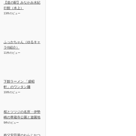
【道の駅】みなかみ水紀
行館（水上）
13件のビュー
ふっかちゃん（ゆるキャ
ラ®紹介）
11件のビュー
下館ラーメン 「盛昭
軒」のワンタン麺
10件のビュー
桜とツツジの名所・伊勢
崎の華蔵寺公園と遊園地
9件のビュー
秩父安田屋のわらじかつ