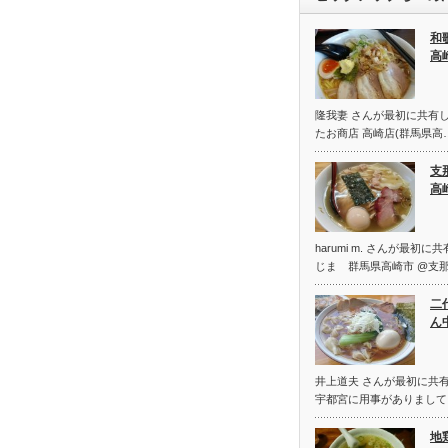
和
高
隆我妻 さんが最初に共有し
たお商店 高崎店(群馬県高
支
高
harumi m. さんが最初
じま 群馬県高崎市 @支
二
ん
井上道夫 さんが最初に共有
宇都宮に用事がありまして
地