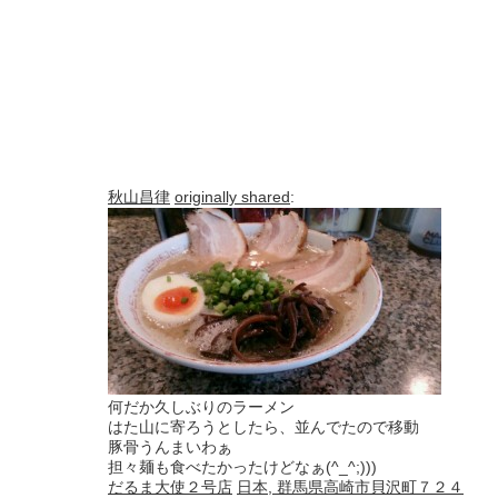
秋山昌律
originally shared
:
何だか久しぶりのラーメン
はた山に寄ろうとしたら、並んでたので移動
豚骨うんまいわぁ
担々麺も食べたかったけどなぁ(^_^;)))
だるま大使２号店
日本, 群馬県高崎市貝沢町７２４