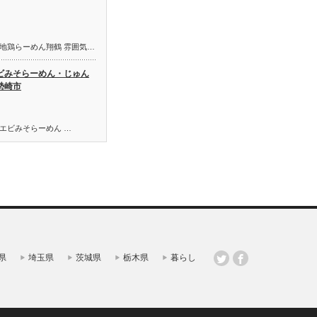
 shared: 地鶏らーめん翔鶴 雰囲気…
ビみそらーめん ・じゅん
勢崎市
red: エビみそらーめん …
県
埼玉県
茨城県
栃木県
暮らし