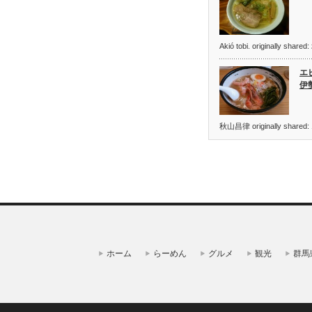
Akió tobi. originally
エ
伊
秋山昌律 originally sha
ホーム
らーめん
グルメ
観光
群馬