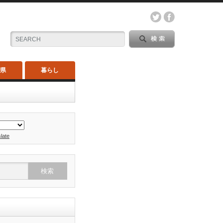
木県
暮らし
late