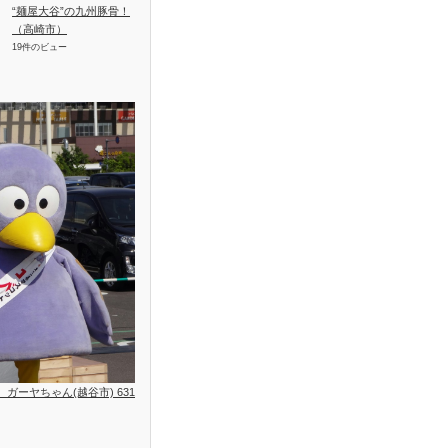
“麺屋大谷”の九州豚骨！
（高崎市）
19件のビュー
位、ガーヤちゃん(越谷市) 631