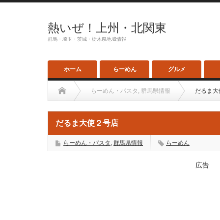
熱いぜ！上州・北関東
群馬・埼玉・茨城・栃木県地域情報
ホーム
らーめん
グルメ
らーめん・パスタ
,
群馬県情報
だるま大
だるま大使２号店
らーめん・パスタ
,
群馬県情報
らーめん
広告