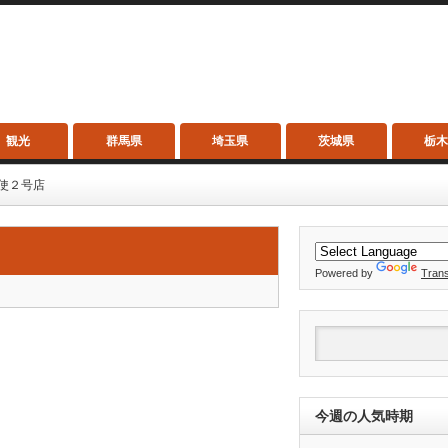
観光
群馬県
埼玉県
茨城県
栃
使２号店
Powered by
Trans
今週の人気時期