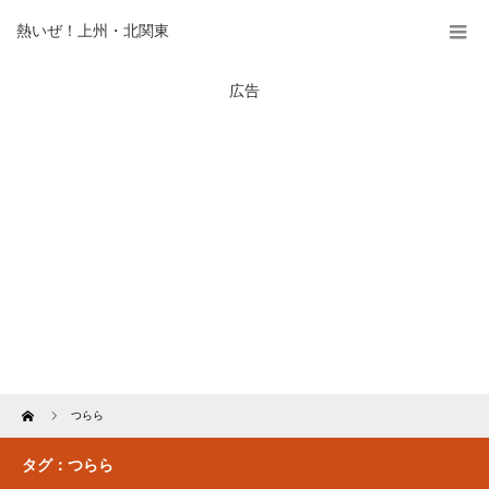
熱いぜ！上州・北関東
広告
Home
つらら
タグ：つらら