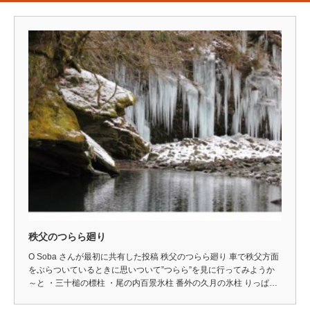
秩父のつらら廻り
O Soba さんが最初に共有した投稿 秩父のつらら廻り 車で秩父方面
をぶらついているときに思いついて”つらら”を見に行ってみようか
～と ・三十槌の標柱 ・尾の内百景氷柱 番外の久月の氷柱 りっぱ…