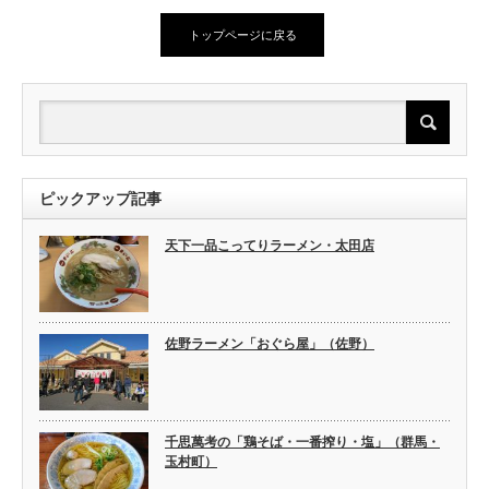
トップページに戻る
ピックアップ記事
天下一品こってりラーメン・太田店
佐野ラーメン「おぐら屋」（佐野）
千思萬考の「鶏そば・一番搾り・塩」（群馬・
玉村町）