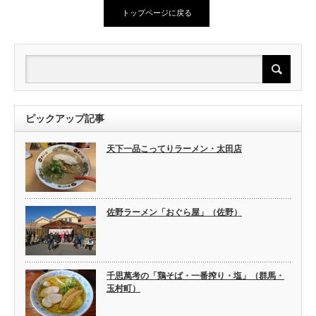
トップページに戻る
ピックアップ記事
天下一品こってりラーメン・太田店
佐野ラーメン「おぐら屋」（佐野）
千思萬考の「鶏そば・一番搾り・塩」（群馬・
玉村町）