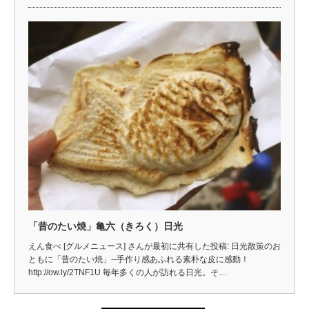
「昔のたい焼」亀六（きろく）日光
えん食べ [グルメニュース] さんが最初に共有した投稿: 日光散策のお
ともに「昔のたい焼」--手作り感あふれる素朴な皮に感動！
http://ow.ly/2TNF1U 毎年多くの人が訪れる日光。そ…