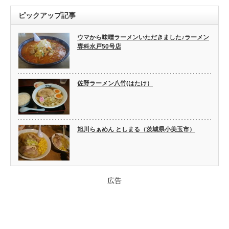
ピックアップ記事
ウマから味噌ラーメンいただきました♪ラーメン
専科水戸50号店
佐野ラーメン八竹(はたけ）
旭川らぁめん としまる（茨城県小美玉市）
広告