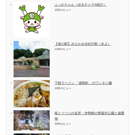
ふっかちゃん（ゆるキャラ®紹介）
12件のビュー
【道の駅】みなかみ水紀行館（水上）
11件のビュー
下館ラーメン 「盛昭軒」のワンタン麺
10件のビュー
桜とツツジの名所・伊勢崎の華蔵寺公園と遊園
地
10件のビュー