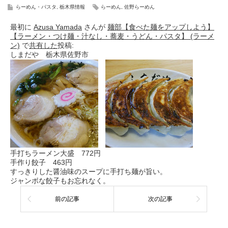
らーめん・パスタ
,
栃木県情報
らーめん
,
佐野らーめん
最初に
Azusa Yamada
さんが
麺部【食べた麺をアップしよう】
【ラーメン・つけ麺・汁なし・蕎麦・うどん・パスタ】 (ラーメ
ン)
で
共有した
投稿:
しまだや 栃木県佐野市
手打ちラーメン大盛 772円
手作り餃子 463円
すっきりした醤油味のスープに手打ち麺が旨い。
ジャンボな餃子もお忘れなく。
前の記事
次の記事