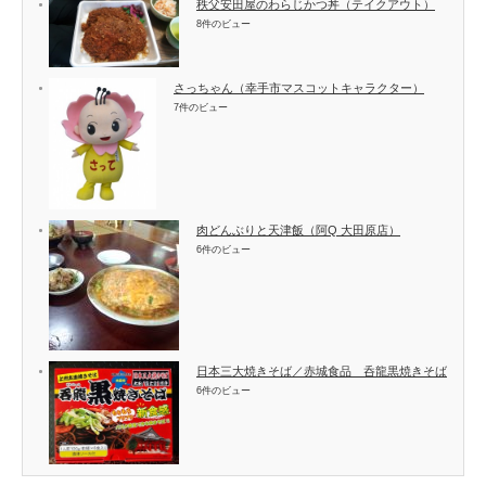
秩父安田屋のわらじかつ丼（テイクアウト）
8件のビュー
さっちゃん（幸手市マスコットキャラクター）
7件のビュー
肉どんぶりと天津飯（阿Q 大田原店）
6件のビュー
日本三大焼きそば／赤城食品 呑龍黒焼きそば
6件のビュー