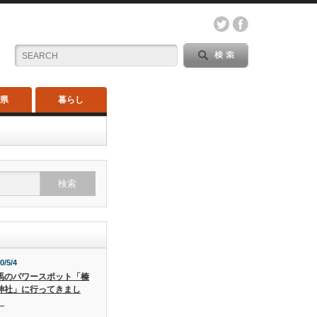
木県
暮らし
0/5/4
馬のパワースポット「榛
神社」に行ってきまし
。