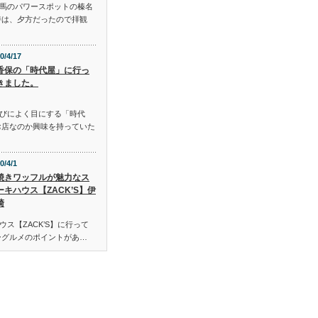
馬のパワースポットの榛名
時は、夕方だったので拝観
0/4/17
香保の「時代屋」に行っ
きました。
びによく目にする「時代
お店なのか興味を持っていた
0/4/1
焼きワッフルが魅力なス
ーキハウス【ZACK’S】伊
崎
ス【ZACK’S】に行って
ーグルメのポイントがあ…