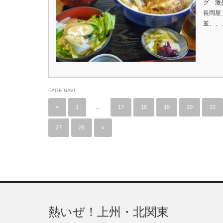
グ 激
長岡屋
並、、
PAGE NAVI
«
1
…
17
18
19
20
21
27
28
»
熱いぜ！上州・北関東