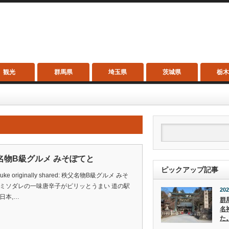
観光
群馬県
埼玉県
茨城県
栃
名物B級グルメ みそぽてと
ピックアップ記事
suke originally shared: 秩父名物B級グルメ みそ
 ミソダレの一味唐辛子がピリッとうまい 道の駅
202
日本,…
群
名
た