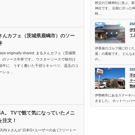
秩父の三峰神社に並ぶ、群
神社です。 以前に行った
時…
202
伊
さんカフェ（茨城県鹿嶋市）のソー
て
丼
伊香保のゴルフ場に行くた
Takaya originally shared: まるさんカフェ（茨城県
屋」の看板です。 どんな
）のソース牛丼です。 ウスターソースで味付け
の…
陸牛に、うすく敷いた千切りキャベツ、温玉のコ
202
ーショ…
手
テ
勢
伊勢崎市にあるステーキハウ
きました。 ホットペッパ
SA。 TVで観て気になっていたメニ
を注文！
JUN s さんが 日本G+ユーザーの会 (フリートー