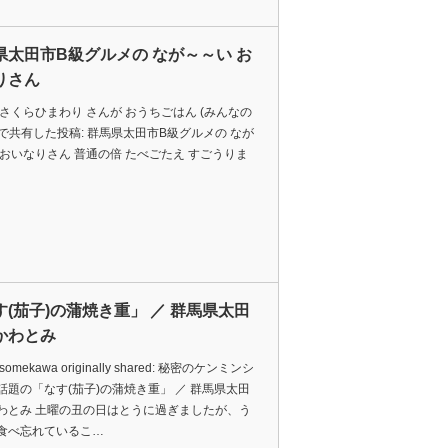
県太田市B級グルメの なが～～い お
りさん
 さくらひまわり さんが おうちごはん (みんなの
) で共有した投稿: 群馬県太田市B級グルメの なが
 おいなりさん 普通の倍 たべごたえ すごうりま
す(茄子)の蒲焼き重」 ／ 群馬県太田
かわとみ
a somekawa originally shared: 秘密のケンミンシ
話題の「なす(茄子)の蒲焼き重」 ／ 群馬県太田
わとみ 土曜の丑の日はとうに過ぎましたが、う
食べ忘れているこ…