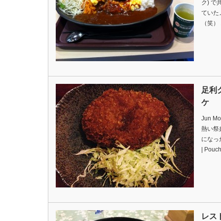
ク) で
ていた
（笑） 
足利
ケ
Jun M
熱い祭
になっ
| Po
レス