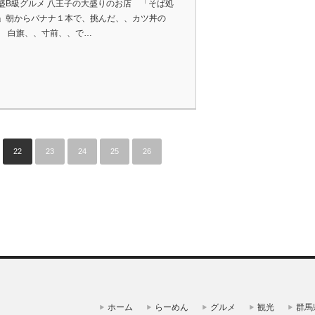
盛B級グルメ 八王子の大盛りのお店 「そば処
」朝からバナナ１本で、挑んだ、、カツ丼の
、 白旗、、寸前、、で…
22
23
24
25
26
ホーム
らーめん
グルメ
観光
群馬