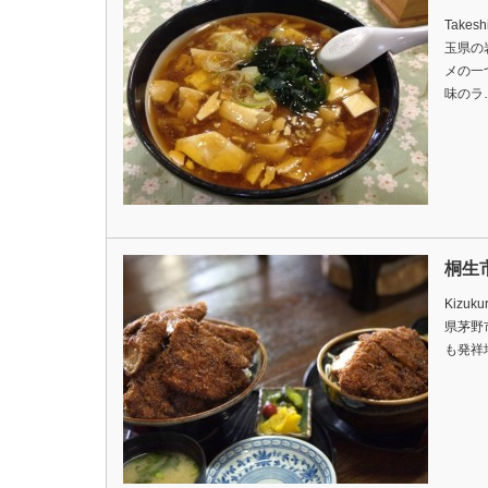
Takes
玉県の
メの一
味のラ
桐生
Kizuku
県茅野
も発祥