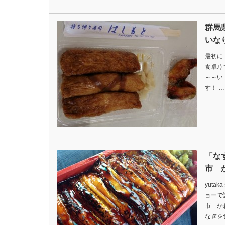
群馬
いな
最初に
食卓♪
～～い
す！ …
「な
市 
yutak
ョーで
市 か
なぎを