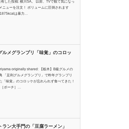
共有した投稿: 横川SA。 以前、TVで観て気になっ
メニューを注文！ ボリュームに圧倒されます
1875kcalは暴力…
グルメグランプリ「味覚」のコロッ
oriyama originally shared: 【栃木】B級グルメの
典 「足利グルメグランプリ」で昨年グランプリ
た「味覚」のコロッケが忘れられず食べてきた！
uch［ポーチ］…
トラン大手門の「豆腐ラーメン」