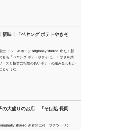
！新味！「ペヤング ポテトやきそ
 ドン・キホーテ originally shared: 出た！新
の名も「ペヤング ポテトやきそば」！ 甘さを効
ソースと抜群に相性の良いポテトの組み合わせが
なるそうな…
子の大盛りのお店 「そば処 長岡
o originally shared: 新春第二弾 プチツーリン