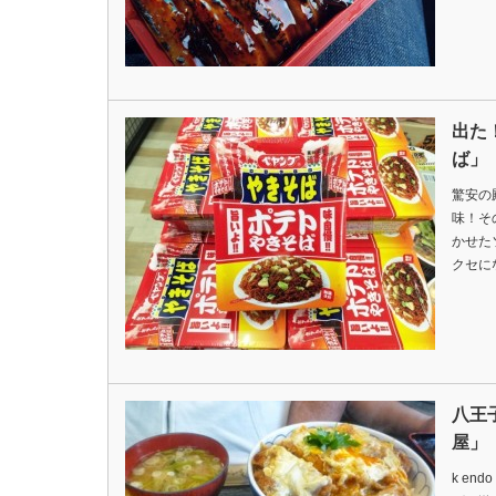
出た
ば」
驚安の殿堂
味！そ
かせた
クセに
八王
屋」
k end