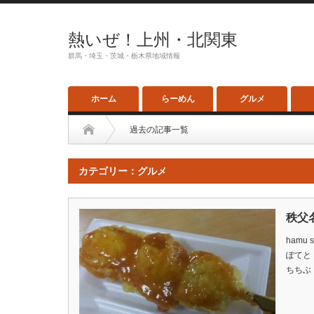
熱いぜ！上州・北関東
群馬・埼玉・茨城・栃木県地域情報
ホーム
らーめん
グルメ
過去の記事一覧
カテゴリー：グルメ
秩父
hamu 
ぽてと
ちちぶ 