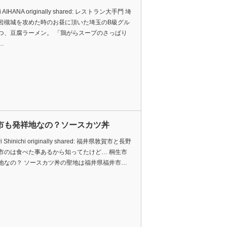
hi AIHANA originally shared: レストラン大手門 埼
岩槻城を攻めた時のお昼に頂いた埼玉のB級グル
つ、豆腐ラーメン。 「鶏がらスープのさっぱり
…
市も発祥地なの？ソースカツ丼
ri Shinichi originally shared: 福井県敦賀市と長野
市のは食べた事あるから知ってたけど… 桐生市
地なの？ ソースカツ丼の聖地は福井県福井市…