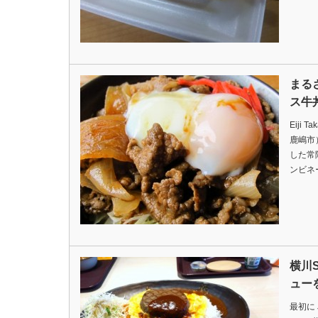
まる
ス牛
Eiji 
鹿嶋市
した常
ンビネ
横川
ュー
最初に 