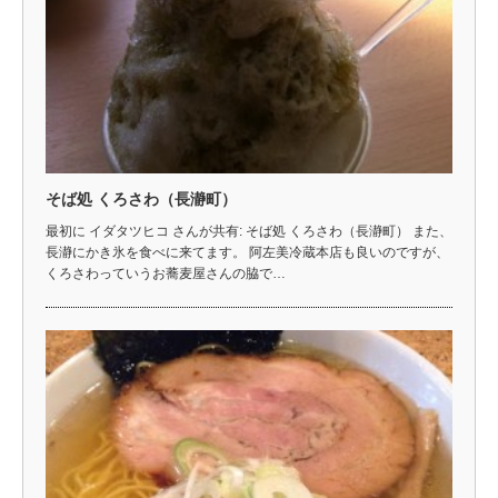
そば処 くろさわ（長瀞町）
最初に イダタツヒコ さんが共有: そば処 くろさわ（長瀞町） また、
長瀞にかき氷を食べに来てます。 阿左美冷蔵本店も良いのですが、
くろさわっていうお蕎麦屋さんの脇で…