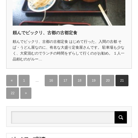
頼んでビックリ、古都の古都定食
頼んでビックリ、古都の古都定食 はじめて行った、入間の古都 そ
ば・うどん屋なのに、有名な大盛り定食屋さんです。 駐車場も少な
く、大変混むのでランチの時間をずらして行くのがお勧め。 １人一
品頼むのがルー…
«
1
…
16
17
18
19
20
21
22
»