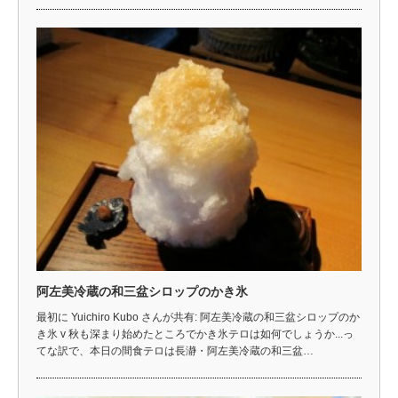
阿左美冷蔵の和三盆シロップのかき氷
最初に Yuichiro Kubo さんが共有: 阿左美冷蔵の和三盆シロップのか
き氷 v 秋も深まり始めたところでかき氷テロは如何でしょうか...っ
てな訳で、本日の間食テロは長瀞・阿左美冷蔵の和三盆…