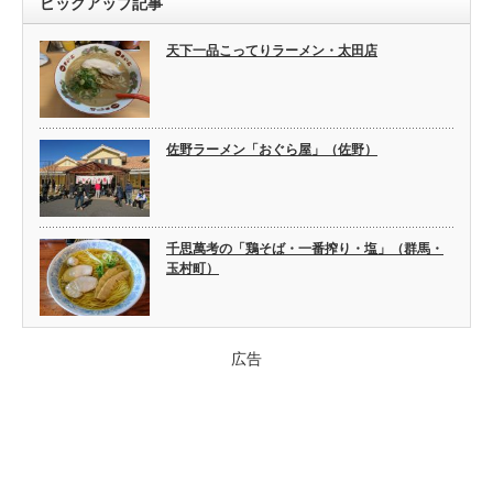
ピックアップ記事
天下一品こってりラーメン・太田店
佐野ラーメン「おぐら屋」（佐野）
千思萬考の「鶏そば・一番搾り・塩」（群馬・
玉村町）
広告