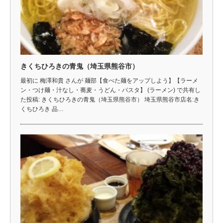
きくちひろきの青鬼（埼玉県熊谷市）
最初に 梅澤和貴 さんが 麺部【食べた麺をアップしよう】【ラーメ
ン・つけ麺・汁なし・蕎麦・うどん・パスタ】 (ラーメン) で共有し
た投稿: きくちひろきの青鬼（埼玉県熊谷市） 埼玉県熊谷市店名:き
くちひろき 品…