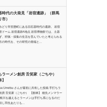
器時代の大発見「岩宿遺跡」（群馬
り市）
みどり市笠懸町にある旧石器時代の遺跡。 岩宿
察ドーム 岩宿遺跡A地点 岩宿博物館では、土器
ず、狩猟・採集の生活を営んでいたと考えられる
古の時代を、その研究の発端と…
ちラーメン創房 舌笑家（ごちや）
林】
hisa Umetsu さんが最初に共有した投稿 手打ちラ
創房 舌笑家（ごちや） 【館林】 穂先メンマラー
利根川を越えるとラーメンは手打ち系になるのだ
但し羽生あたりも…