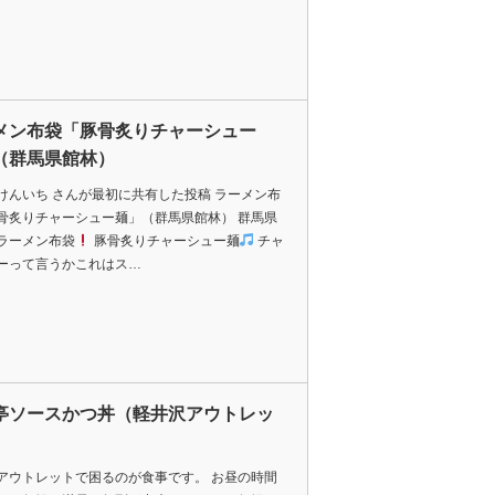
メン布袋「豚骨炙りチャーシュー
（群馬県館林）
けんいち さんが最初に共有した投稿 ラーメン布
骨炙りチャーシュー麺」（群馬県館林） 群馬県
ラーメン布袋
豚骨炙りチャーシュー麺
チャ
ーって言うかこれはス…
亭ソースかつ丼（軽井沢アウトレッ
アウトレットで困るのが食事です。 お昼の時間