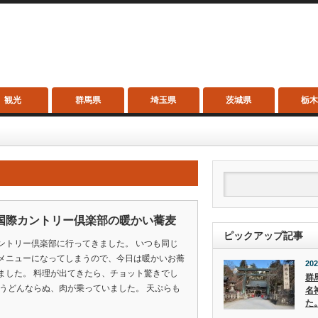
観光
群馬県
埼玉県
茨城県
栃
国際カントリー倶楽部の暖かい蕎麦
ピックアップ記事
ントリー倶楽部に行ってきました。 いつも同じ
メニューになってしまうので、今日は暖かいお蕎
202
ました。 料理が出てきたら、チョット驚きでし
群
肉うどんならぬ、肉が乗っていました。 天ぷらも
名
た