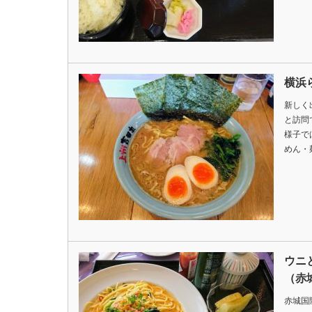
横浜
新しく
と訪問
様子で
めん・
ウニ
（赤
赤城国