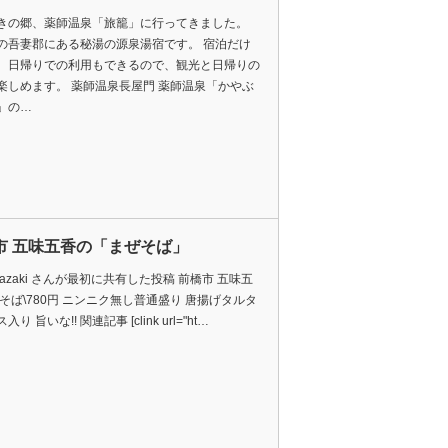
きの郷、薬師温泉「旅籠」に行ってきました。
の吾妻郡にある秘湯の源泉湯宿です。 宿泊だけ
、日帰りでの利用もできるので、観光と日帰りの
楽しめます。 薬師温泉長屋門 薬師温泉「かやぶ
」の…
市 五味五香の「まぜそば」
Okazaki さんが最初に共有した投稿 前橋市 五味五
ぜそば\780円 ニンニク無し普通盛り 唐揚げタルタ
り 旨いな!! 関連記事 [clink url="ht…