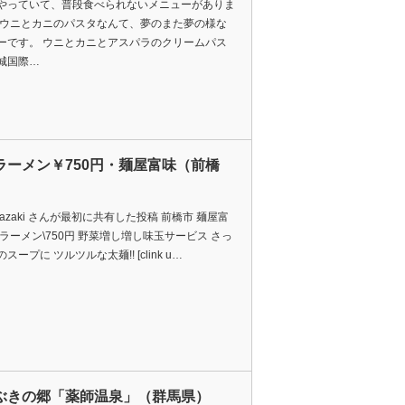
やっていて、普段食べられないメニューがありま
 ウニとカニのパスタなんて、夢のまた夢の様な
ーです。 ウニとカニとアスパラのクリームパス
城国際…
ラーメン￥750円・麺屋富味（前橋
Okazaki さんが最初に共有した投稿 前橋市 麺屋富
味ラーメン\750円 野菜増し増し味玉サービス さっ
スープに ツルツルな太麺!! [clink u…
ぶきの郷「薬師温泉」（群馬県）