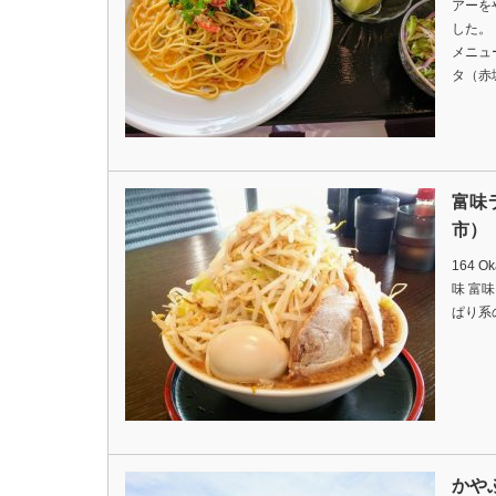
アーを
した。
メニュ
タ（赤
富味
市）
164 
味 富
ぱり系の
かや