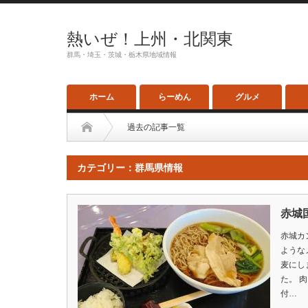
熱いぜ！上州・北関東
群馬・埼玉・茨城・栃木県地域情報
ホーム
らーめん
グルメ
過去の記事一覧
カテゴリー：群馬県情報
赤城
赤城カ
ような
麦にし
た。 
付…