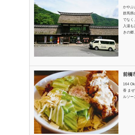
かやぶ
群馬県
でなく
入湯も
きの郷
前橋
164 
香 ま
ルソース入