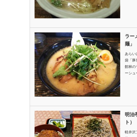
ラー
麺」
あらい
袋「豚
館林の
ーシュ
明治
ト）
軽井沢