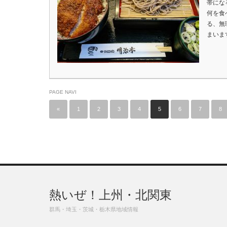
帯にな
何を食
る、無
まいま
PAGE NAVI
«
1
2
3
4
5
6
7
8
熱いぜ！上州・北関東
群馬・埼玉・茨城・栃木県地域情報