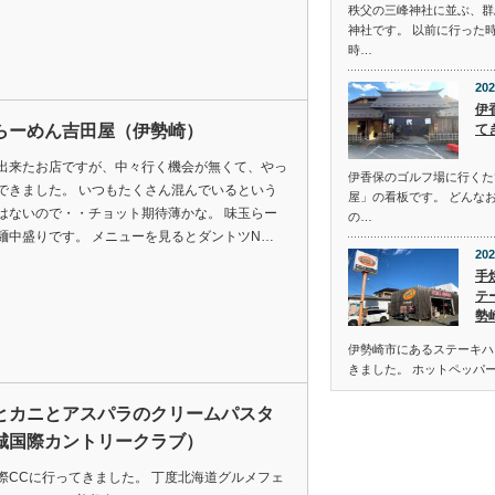
秩父の三峰神社に並ぶ、群
神社です。 以前に行った
時…
202
伊
らーめん吉田屋（伊勢崎）
て
出来たお店ですが、中々行く機会が無くて、やっ
伊香保のゴルフ場に行くた
できました。 いつもたくさん混んでいるという
屋」の看板です。 どんな
はないので・・チョット期待薄かな。 味玉らー
の…
麺中盛りです。 メニューを見るとダントツN…
202
手
テ
勢
伊勢崎市にあるステーキハウ
きました。 ホットペッパ
とカニとアスパラのクリームパスタ
城国際カントリークラブ）
際CCに行ってきました。 丁度北海道グルメフェ