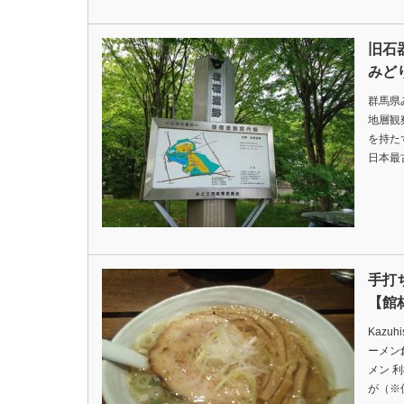
旧石
みど
群馬県
地層観
を持た
日本最
手打
【館
Kazu
ーメン
メン 
が（※