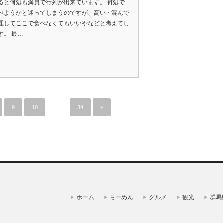
ると何処も満員で行列が出来ています。 何処で
べようかと迷ってしまうのですが、高い・混んで
理してここで食べなくてもいいやなどと考えてし
す。 最…
9
10
…
34
»
ホーム
らーめん
グルメ
観光
群馬