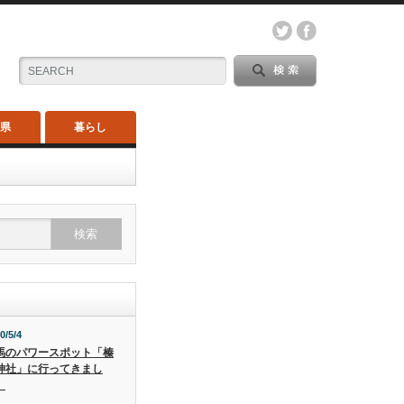
木県
暮らし
0/5/4
馬のパワースポット「榛
神社」に行ってきまし
。