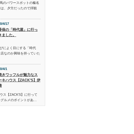
馬のパワースポットの榛名
時は、夕方だったので拝観
0/4/17
香保の「時代屋」に行っ
きました。
びによく目にする「時代
お店なのか興味を持っていた
0/4/1
焼きワッフルが魅力なス
ーキハウス【ZACK’S】伊
崎
ス【ZACK’S】に行って
ーグルメのポイントがあ…