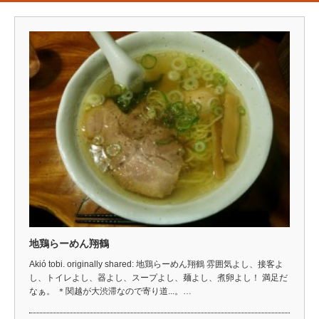
地鶏らーめん翔鶴
Akió tobi. originally shared: 地鶏らーめん翔鶴 雰囲気よし、接客よ
し、トイレよし、器よし、スープよし、麺よし、煮卵よし！ 満足だ
なぁ。 ＊関越が大渋滞なので寄り道...。…