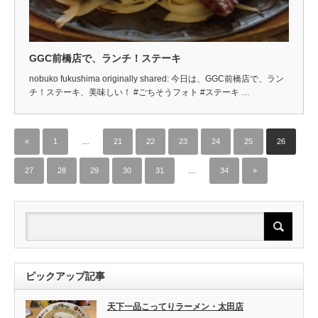
GGC前橋店で、ランチ！ステーキ
nobuko fukushima originally shared: 今日は、GGC前橋店で、ラン
チ！ステーキ、美味しい！ #ごちそうフォト #ステーキ …
«
1
…
21
22
23
24
25
26
27
28
29
30
31
…
34
»
ピックアップ記事
天下一品こってりラーメン・太田店