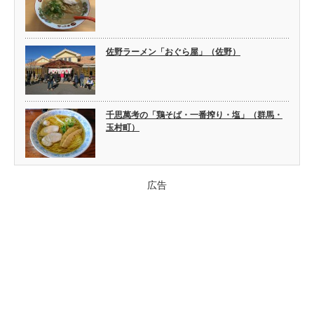
佐野ラーメン「おぐら屋」（佐野）
千思萬考の「鶏そば・一番搾り・塩」（群馬・
玉村町）
広告