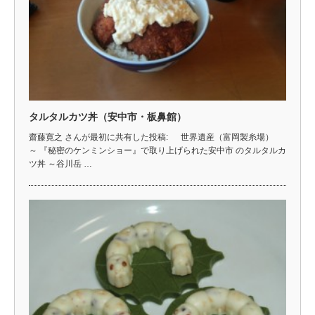
タルタルカツ丼（安中市・板鼻館）
齋藤寛之 さんが最初に共有した投稿: 世界遺産（富岡製糸場）
～ 『秘密のケンミンショー』で取り上げられた安中市 のタルタルカ
ツ丼 ～谷川岳 …