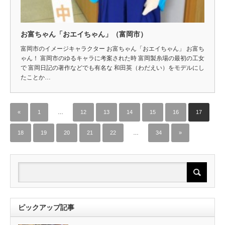
お富ちゃん「おエイちゃん」（富岡市）
富岡市のイメージキャラクター お富ちゃん「おエイちゃん」 お富ち
ゃん！ 富岡市のゆるキャラに考案された時 富岡製糸場の最初の工女
で 富岡日記の著作などでも有名な 和田英（わだえい）をモデルにし
たことか…
«
1
…
12
13
14
15
16
17
18
19
20
21
22
…
34
»
ピックアップ記事