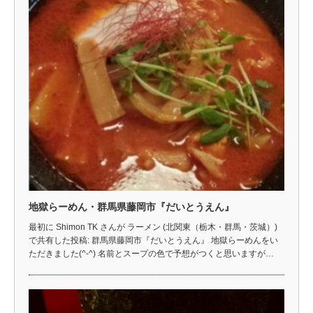
地獄らーめん・群馬県藤岡市『だいとうえん』
最初に Shimon TK さんが ラーメン (北関東（栃木・群馬・茨城）)
で共有した投稿: 群馬県藤岡市『だいとうえん』 地獄らーめんをい
ただきました(^-^) 名前とスープの色で予想がつくと思いますが…