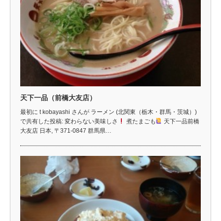
天下一品（前橋大友店）
最初に t kobayashi さんが ラーメン (北関東（栃木・群馬・茨城）)
で共有した投稿: 変わらない美味しさ
煮たまごも
天下一品前橋
大友店 日本, 〒371-0847 群馬県…