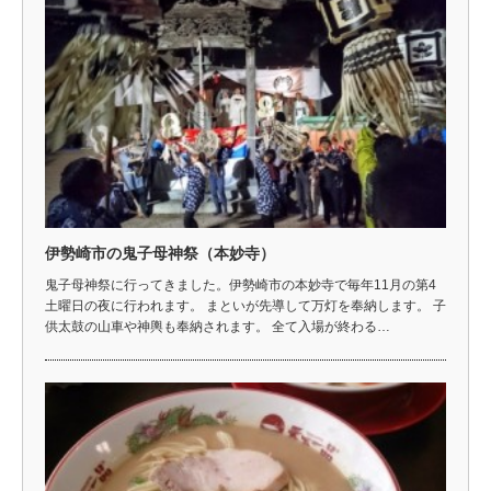
伊勢崎市の鬼子母神祭（本妙寺）
鬼子母神祭に行ってきました。伊勢崎市の本妙寺で毎年11月の第4
土曜日の夜に行われます。 まといが先導して万灯を奉納します。 子
供太鼓の山車や神輿も奉納されます。 全て入場が終わる…