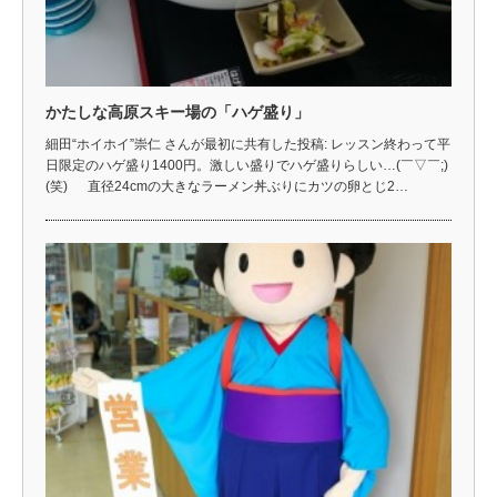
かたしな高原スキー場の「ハゲ盛り」
細田“ホイホイ”崇仁 さんが最初に共有した投稿: レッスン終わって平
日限定のハゲ盛り1400円。激しい盛りでハゲ盛りらしい…(￣▽￣;)
(笑) 直径24cmの大きなラーメン丼ぶりにカツの卵とじ2…