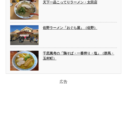
天下一品こってりラーメン・太田店
佐野ラーメン「おぐら屋」（佐野）
千思萬考の「鶏そば・一番搾り・塩」（群馬・
玉村町）
広告