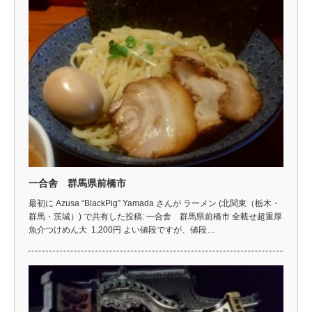
一合舎 群馬県前橋市
最初に Azusa “BlackPig” Yamada さんが ラーメン (北関東（栃木・
群馬・茨城）) で共有した投稿: 一合舎 群馬県前橋市 全載せ超重厚
魚介つけめん大 1,200円 よい値段ですが、値段…