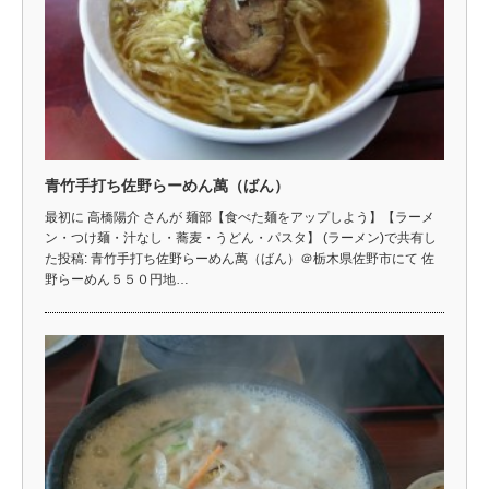
青竹手打ち佐野らーめん萬（ばん）
最初に 高橋陽介 さんが 麺部【食べた麺をアップしよう】【ラーメ
ン・つけ麺・汁なし・蕎麦・うどん・パスタ】 (ラーメン)で共有し
た投稿: 青竹手打ち佐野らーめん萬（ばん）＠栃木県佐野市にて 佐
野らーめん５５０円地…