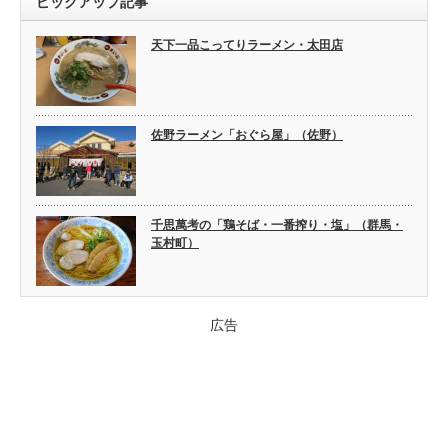
ピックアップ記事
天下一品こってりラーメン・太田店
佐野ラーメン「おぐら屋」（佐野）
千思萬考の「鶏そば・一番搾り・塩」（群馬・
玉村町）
広告