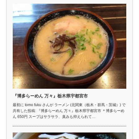
『博多らーめん 万々』栃木県宇都宮市
最初に tomo fuku さんが ラーメン (北関東（栃木・群馬・茨城）) で
共有した投稿: 『博多らーめん 万々』栃木県宇都宮市 ＊博多らーめ
ん 650円 スープはサラサラ、臭みも抑えられて…