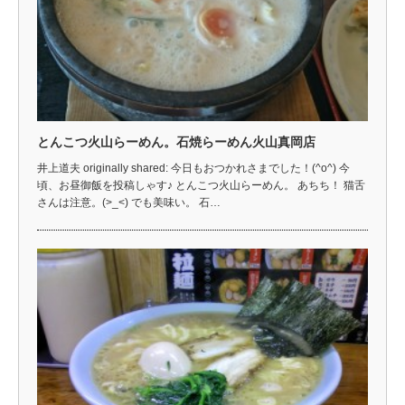
とんこつ火山らーめん。石焼らーめん火山真岡店
井上道夫 originally shared: 今日もおつかれさまでした！(^o^) 今
頃、お昼御飯を投稿しゃす♪ とんこつ火山らーめん。 あちち！ 猫舌
さんは注意。(>_<) でも美味い。 石…