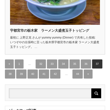
宇都宮市の栃木家 ラーメン大盛煮玉子トッピング
最初に 上野正克 さんが yummy yummy (Dinner) で共有した投稿:
いつぞやの出張時に言った栃木県宇都宮市の栃木家 ラーメン大盛煮
玉子トッピング。 …
«
1
…
32
33
34
35
36
37
38
39
40
41
42
…
44
»