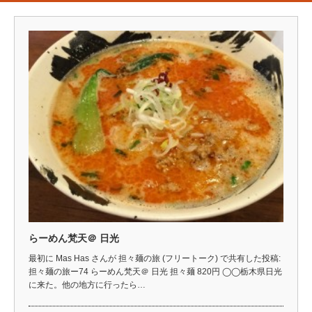
らーめん梵天＠ 日光
最初に Mas Has さんが 担々麺の旅 (フリートーク) で共有した投稿:
担々麺の旅ー74 らーめん梵天＠ 日光 担々麺 820円 ◯◯栃木県日光
に来た。他の地方に行ったら…