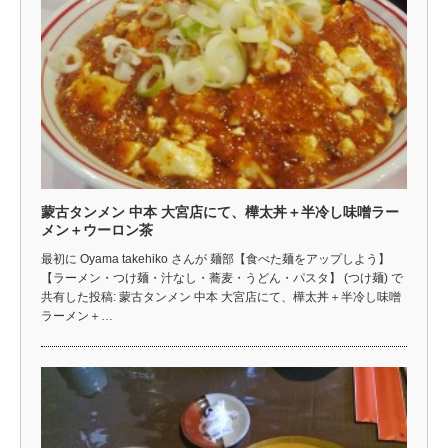
蒙古タンメン 中本 大宮店にて、樺太丼＋半冷し味噌ラー
メン＋ウーロン茶
最初に Oyama takehiko さんが 麺部【食べた麺をアップしよう】
【ラーメン・つけ麺・汁なし・蕎麦・うどん・パスタ】 (つけ麺) で
共有した投稿: 蒙古タンメン 中本 大宮店にて、樺太丼＋半冷し味噌
ラーメン＋…