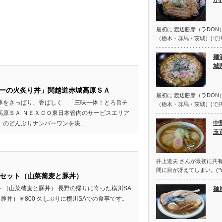
が
最初に 渡辺勝彦（ラDON）
（栃木・群馬・茨城）)で共
麺
城
ーの火炙り丼」関越道赤城高原ＳＡ
最初に 渡辺勝彦（ラDON）
豚をさっぱり、香ばしく 「三味一体！とろ旨チ
（栃木・群馬・茨城）)で共
高原ＳＡ ＮＥＸＣＯ東日本管内のサービスエリア
中
のどんぶりナンバーワンを決...
玉
井上道夫 さんが最初に共有
間に目が冴えてしまい。(°∀
Bセット（山菜蕎麦と豚丼）
ト（山菜蕎麦と豚丼） 長野の帰りに寄った横川SA
麺
と豚丼）￥800 久しぶりに横川SAでの食事です。