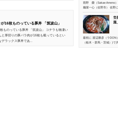
雨野 榮（Sakae Ame
麺屋一心（佐野市） 佐野
壱
麺
が16枚ものっている豚丼 「筑波山」
6枚ものっている豚丼 「筑波山」 コチラも物凄い
んと厚切りの豚バラ肉が16枚も載っているとい
最初に 渡辺勝彦（ラDON）
デラックス豚丼であ...
（栃木・群馬・茨城）)で共