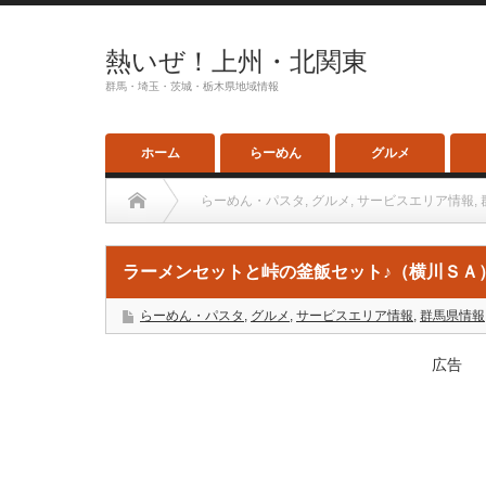
熱いぜ！上州・北関東
群馬・埼玉・茨城・栃木県地域情報
ホーム
らーめん
グルメ
らーめん・パスタ
,
グルメ
,
サービスエリア情報
,
ラーメンセットと峠の釜飯セット♪（横川ＳＡ
らーめん・パスタ
,
グルメ
,
サービスエリア情報
,
群馬県情報
広告