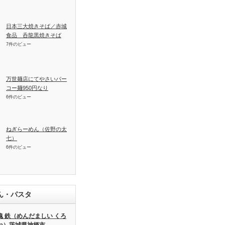
日本三大焼きそば／赤城
食品 呑龍黒焼きそば
7件のビュー
万世麺店にてやさいパー
コー麺950円なり
6件のビュー
ねぎらーめん（佐野の太
七）
6件のビュー
ん・パスタ
魂 鉄（めんだましい くろ