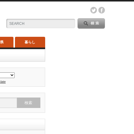
木県
暮らし
late