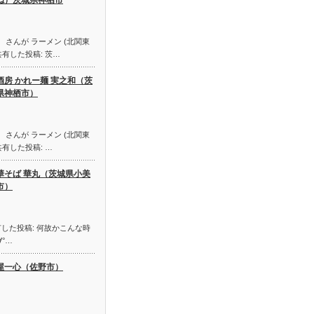
ね）茨城県神栖市
 さんが ラーメン (北関東
有した投稿: 茨…
酒房 かれー麺 実之和（茨
県神栖市）
 さんが ラーメン (北関東
有した投稿: …
華そば 華丸（茨城県小美
市）
した投稿: 何故かこんな時
°…
屋一心（佐野市）