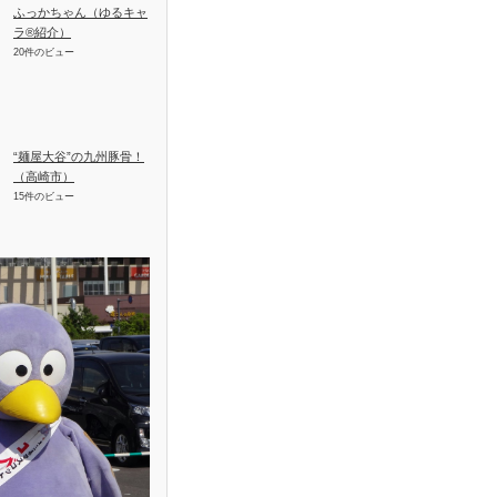
ふっかちゃん（ゆるキャ
ラ®紹介）
20件のビュー
“麺屋大谷”の九州豚骨！
（高崎市）
15件のビュー