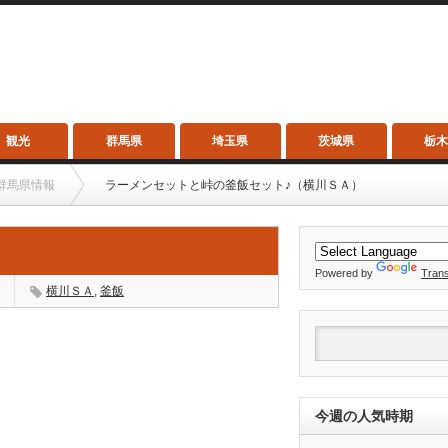
観光
群馬県
埼玉県
茨城県
栃
群馬県情報
ラーメンセットと峠の釜飯セット♪（横川ＳＡ）
）
Powered by
Trans
横川ＳＡ
,
釜飯
今週の人気時期