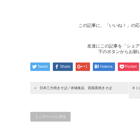
この記事に、「いいね！」の応
友達にこの記事を「シェア
下のボタンからお願
Tweet
Share
+1
Hatena
Pocket
日本三大焼きそば／赤城食品 呑龍黒焼きそば
キミ
トップページに戻る