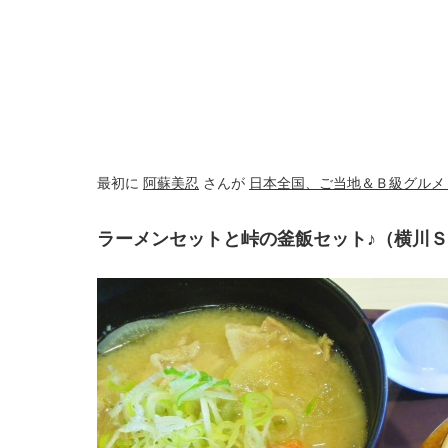
最初に
阿蘇美忍
さんが
日本全国、ご当地＆Ｂ級グルメ 
ラーメンセットと峠の釜飯セット♪（横川