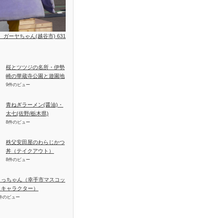
位、ガーヤちゃん(越谷市) 631
桜とツツジの名所・伊勢
崎の華蔵寺公園と遊園地
9件のビュー
青ねぎラーメン(醤油)・
太七(佐野/栃木県)
8件のビュー
秩父安田屋のわらじかつ
丼（テイクアウト）
8件のビュー
さっちゃん（幸手市マスコッ
トキャラクター）
件のビュー