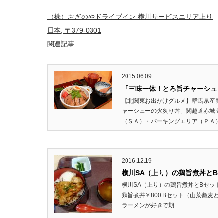
（株）おぎのやドライブイン 横川サービスエリア上り
日本, 〒379-0301
関連記事
2015.06.09
「三味一体！とろ旨チャーシュ
【北関東お出かけグルメ】群馬県産
ャーシューの火炙り丼」関越道赤城
（ＳＡ）・パーキングエリア（ＰＡ）
2016.12.19
横川SA（上り）の鶏旨煮丼と
横川SA（上り）の鶏旨煮丼とBセッ
鶏旨煮丼￥800 Bセット（山菜蕎麦
ラーメンが好きで期...