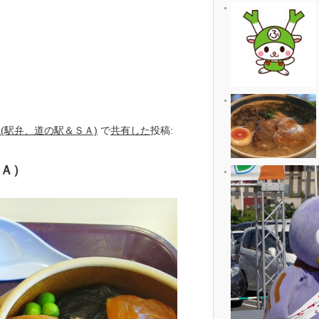
(駅弁、道の駅＆ＳＡ)
で
共有した
投稿:
ＳＡ）