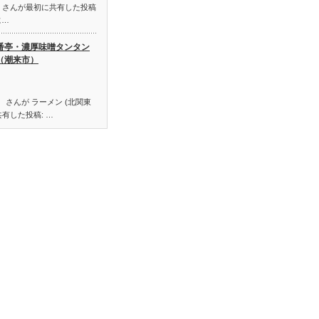
no） さんが最初に共有した投稿
に…
番亭・濃厚味噌タンタン
（潮来市）
 さんが ラーメン (北関東
有した投稿: …