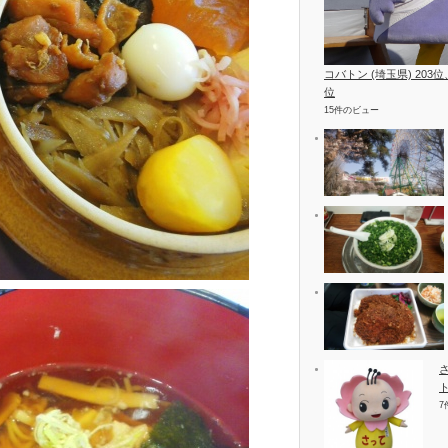
コバトン (埼玉県) 203
位
15件のビュー
7