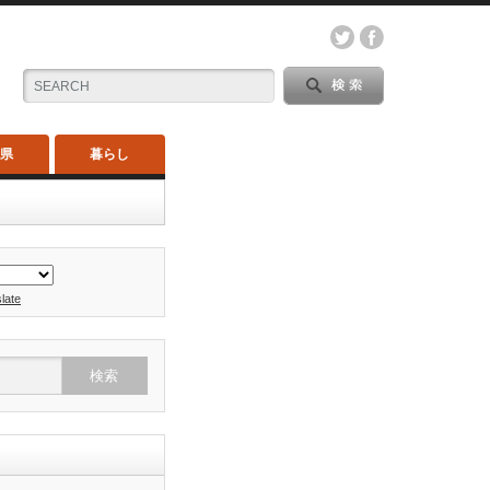
木県
暮らし
late