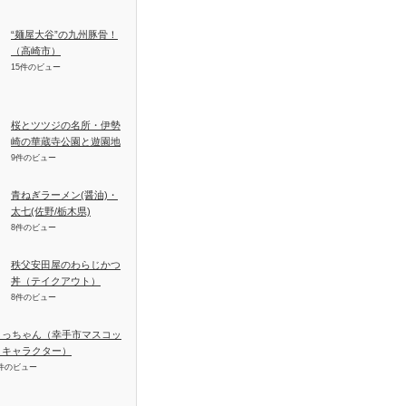
“麺屋大谷”の九州豚骨！
（高崎市）
15件のビュー
桜とツツジの名所・伊勢
崎の華蔵寺公園と遊園地
9件のビュー
青ねぎラーメン(醤油)・
太七(佐野/栃木県)
8件のビュー
秩父安田屋のわらじかつ
丼（テイクアウト）
8件のビュー
さっちゃん（幸手市マスコッ
トキャラクター）
件のビュー