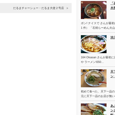
「
木
だるまチャーシュー ・だるま大使２号店
ポン! ナイスで さんが最
1 件） 「石焼らーめん火山
渋
164 Okasan さんが最
や ラーメン\550…
天
ン
初めて食べた、天下一品の
元に天下一品のお店が無い
あ
ン
軒