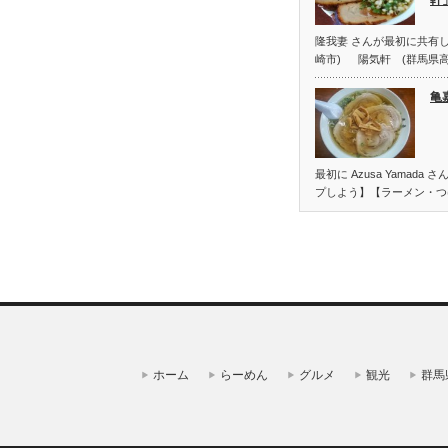
隆我妻 さんが最初に共有し
崎市) 陽気軒 (群馬県高
亀
最初に Azusa Yamad
プしよう】【ラーメン・つ
ホーム
らーめん
グルメ
観光
群馬