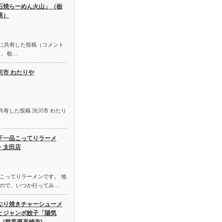
石焼らーめん火山」（栃
県）
初に共有した投稿（コメント
」 栃…
川市 わたりや
初に共有した投稿 渋川市 わたり
下一品こってりラーメ
・太田店
こってりラーメンです。 地
ので、いつか行ってみ…
ぶり焼きチャーシューメ
とジャンボ餃子「陽気
」(群馬県高崎市)