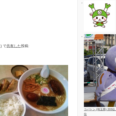
)
で
共有した
投稿:
コバトン (埼玉県) 203
位