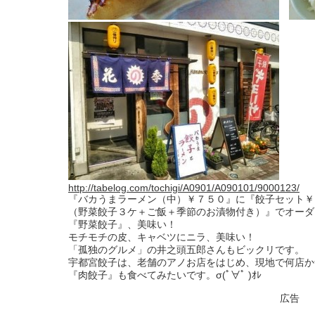
http://tabelog.com/tochigi/A0901/A090101/9000123/
『バカうまラーメン（中）￥７５０』に『餃子セット￥
（野菜餃子３ケ＋ご飯＋季節のお漬物付き）』でオーダ
『野菜餃子』、美味い！
モチモチの皮、キャベツにニラ、美味い！
「孤独のグルメ」の井之頭五郎さんもビックリです。
宇都宮餃子は、老舗のアノお店をはじめ、現地で何店か
『肉餃子』も食べてみたいです。σ(ﾟ∀ﾟ )ｵﾚ
広告