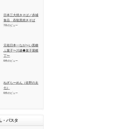
日本三大焼きそば／赤城
食品 呑龍黒焼きそば
7件のビュー
元祖日本一なが〜い黒糖
ふ菓子〜川越◆菓子屋横
丁〜
6件のビュー
ねぎらーめん（佐野の太
七）
6件のビュー
ん・パスタ