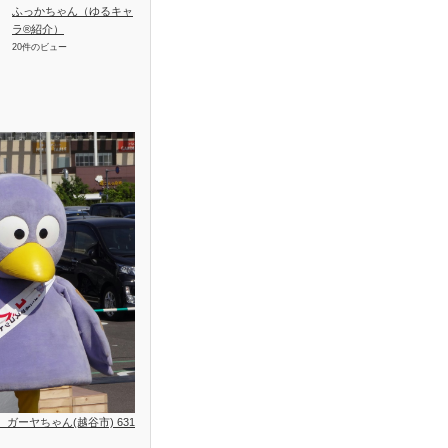
ふっかちゃん（ゆるキャ
ラ®紹介）
20件のビュー
位、ガーヤちゃん(越谷市) 631