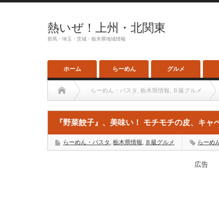
熱いぜ！上州・北関東
群馬・埼玉・茨城・栃木県地域情報
ホーム
らーめん
グルメ
らーめん・パスタ
,
栃木県情報
,
Ｂ級グルメ
『野菜餃子』、美味い！ モチモチの皮、キャ
らーめん・パスタ
,
栃木県情報
,
Ｂ級グルメ
らーめ
広告