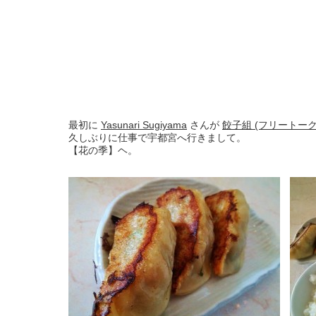
最初に
Yasunari Sugiyama
さんが
餃子組 (フリートーク
久しぶりに仕事で宇都宮へ行きまして。
【花の季】ヘ。