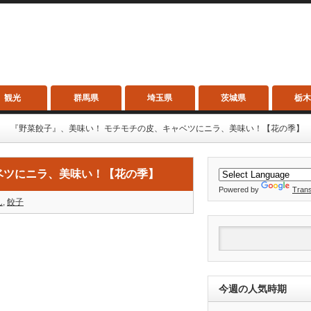
観光
群馬県
埼玉県
茨城県
栃
『野菜餃子』、美味い！ モチモチの皮、キャベツにニラ、美味い！【花の季】
ベツにニラ、美味い！【花の季】
Powered by
Trans
ん
,
餃子
今週の人気時期