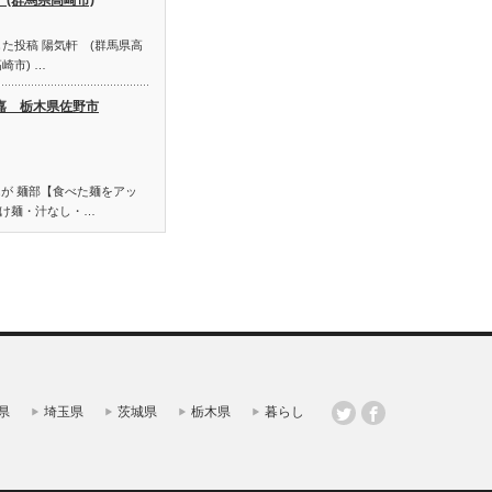
た投稿 陽気軒 (群馬県高
崎市) …
嘉 栃木県佐野市
a さんが 麺部【食べた麺をアッ
け麺・汁なし・…
県
埼玉県
茨城県
栃木県
暮らし