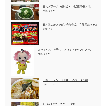
青ねぎラーメン(醤油)・太七(佐野/栃木県)
8件のビュー
日本三大焼きそば／赤城食品 呑龍黒焼きそば
7件のビュー
さっちゃん（幸手市マスコットキャラクター）
7件のビュー
下館ラーメン 「盛昭軒」のワンタン麺
6件のビュー
川越かもだの｢豚キムチ定食｣