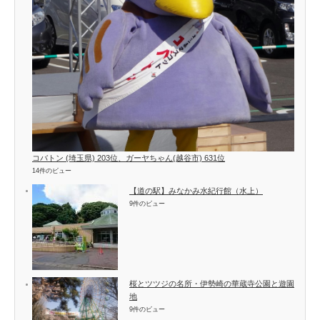
コバトン (埼玉県) 203位、ガーヤちゃん(越谷市) 631位
14件のビュー
【道の駅】みなかみ水紀行館（水上）
9件のビュー
桜とツツジの名所・伊勢崎の華蔵寺公園と遊園
地
9件のビュー