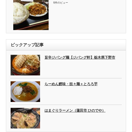
6件のビュー
ピックアップ記事
旨辛ジパング麺【ジパング軒】栃木県下野市
らーめん鰹味・担々麺＋とろろ芋
はまぐりラーメン（蓮田市 ひのでや）