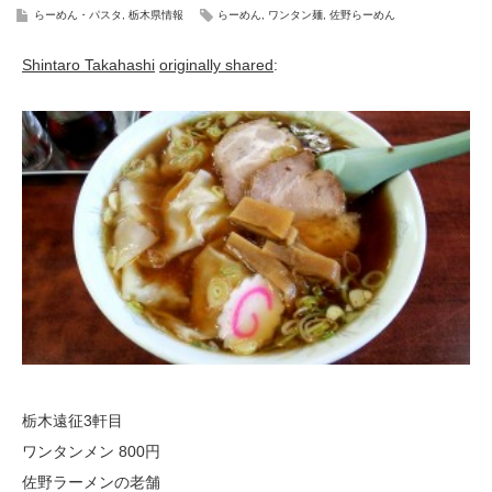
らーめん・パスタ
,
栃木県情報
らーめん
,
ワンタン麺
,
佐野らーめん
Shintaro Takahashi
originally shared
:
栃木遠征3軒目
ワンタンメン 800円
佐野ラーメンの老舗