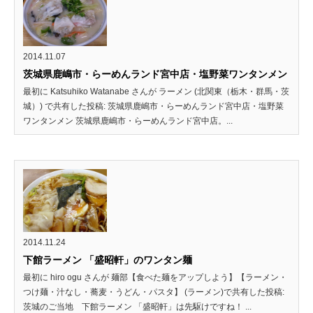
2014.11.07
茨城県鹿嶋市・らーめんランド宮中店・塩野菜ワンタンメン
最初に Katsuhiko Watanabe さんが ラーメン (北関東（栃木・群馬・茨
城）) で共有した投稿: 茨城県鹿嶋市・らーめんランド宮中店・塩野菜
ワンタンメン 茨城県鹿嶋市・らーめんランド宮中店。...
2014.11.24
下館ラーメン 「盛昭軒」のワンタン麺
最初に hiro ogu さんが 麺部【食べた麺をアップしよう】【ラーメン・
つけ麺・汁なし・蕎麦・うどん・パスタ】 (ラーメン)で共有した投稿:
茨城のご当地 下館ラーメン 「盛昭軒」は先駆けですね！ ...