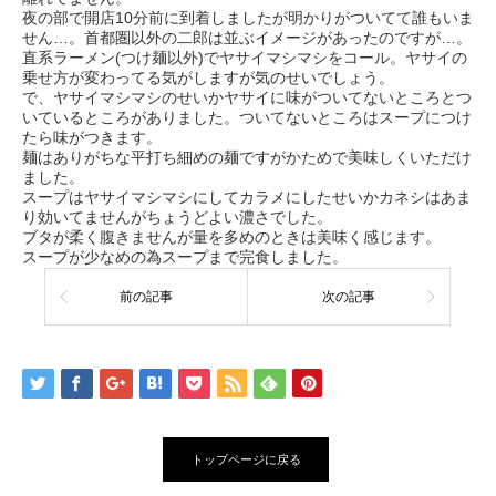
夜の部で開店10分前に到着しましたが明かりがついてて誰もいま
せん…。首都圏以外の二郎は並ぶイメージがあったのですが…。
直系ラーメン(つけ麺以外)でヤサイマシマシをコール。ヤサイの
乗せ方が変わってる気がしますが気のせいでしょう。
で、ヤサイマシマシのせいかヤサイに味がついてないところとつ
いているところがありました。ついてないところはスープにつけ
たら味がつきます。
麺はありがちな平打ち細めの麺ですがかためで美味しくいただけ
ました。
スープはヤサイマシマシにしてカラメにしたせいかカネシはあま
り効いてませんがちょうどよい濃さでした。
ブタが柔く腹きませんが量を多めのときは美味く感じます。
スープが少なめの為スープまで完食しました。
前の記事
次の記事
トップページに戻る