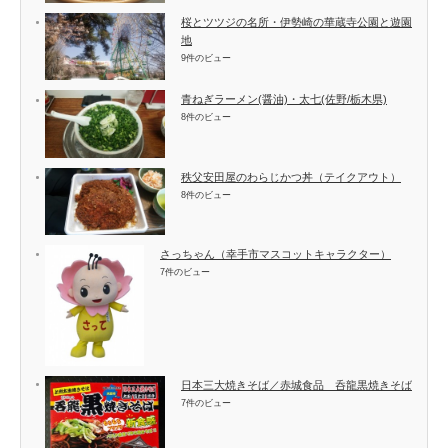
桜とツツジの名所・伊勢崎の華蔵寺公園と遊園
地
9件のビュー
青ねぎラーメン(醤油)・太七(佐野/栃木県)
8件のビュー
秩父安田屋のわらじかつ丼（テイクアウト）
8件のビュー
さっちゃん（幸手市マスコットキャラクター）
7件のビュー
日本三大焼きそば／赤城食品 呑龍黒焼きそば
7件のビュー