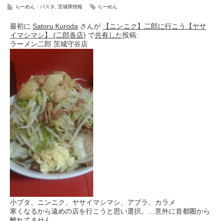
らーめん・パスタ
,
茨城県情報
らーめん
最初に
Satoru Kuroda
さんが
【ニンニク】二郎に行こう【ヤサ
イマシマシ】 (二郎各店)
で
共有した
投稿:
ラーメン二郎 茨城守谷店
小ブタ、ニンニク、ヤサイマシマシ、アブラ、カラメ
寒くなるから遠めの店を行こうと思い選択。…意外に首都圏から
離れてません。