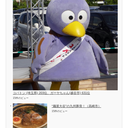
コバトン (埼玉県) 203位、ガーヤちゃん(越谷市) 631位
15件のビュー
“麺屋大谷”の九州豚骨！（高崎市）
15件のビュー