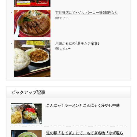
万世麺店にてやさいパーコー麺950円なり
6件のビュー
川越かもだの｢豚キムチ定食｣
6件のビュー
ピックアップ記事
こんにゃくラーメンとこんにゃく冷やし中華
道の駅「もてぎ」にて、もてぎ名物『ゆず塩ら