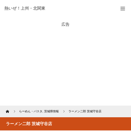
熱いぜ！上州・北関東
広告
Home
らーめん・パスタ
,
茨城県情報
ラーメン二郎 茨城守谷店
ラーメン二郎 茨城守谷店