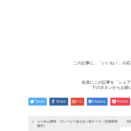
この記事に、「いいね！」の応
友達にこの記事を「シェア
下のボタンからお願
Tweet
Share
+1
Hatena
Pocket
らーめん鰹味・グレービー油そば＋粉チーズ（茨城県神
茨
栖市）