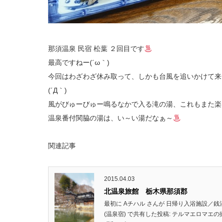
那須温泉 民宿 松葉 ２回目です
最高ですねー(´ω｀)
今回はわざわざ休み取って、しかも台風を追いかけて来
(´Д｀)
風がびゅーびゅー鳴るなかで入る滝の湯、これもまた楽
温泉番付関脇の湯は、い～い湯だなぁ～
関連記事
2015.04.03
北温泉旅館 栃木県那須郡
最初に Aチハル さんが 日帰り入浴施設／
(温泉宿) で共有した投稿: テルマエロ