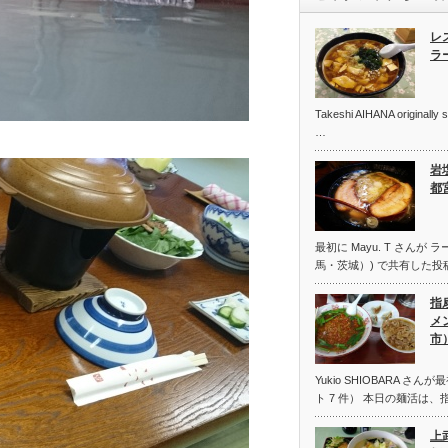
レ
ラ
Takeshi AIHANA origin
…
岩
都
最初に Mayu. T さんが
馬・茨城）) で共有した投稿
指
メ
市
Yukio SHIOBARA 
ト 7 件） 本日の麺活は、
上