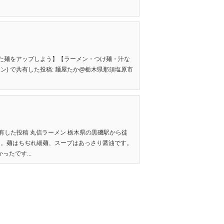
部【食べた麺をアップしよう】【ラーメン・つけ麺・汁な
ン) で共有した投稿: 麺屋たか@栃木県那須塩原市
有した投稿 丸信ラーメン 栃木県の黒磯駅から徒
た。麺はちぢれ細麺、スープはあっさり醤油です。
たです...