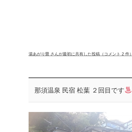
湯あがり畳 さんが最初に共有した投稿（コメント 2 件
那須温泉 民宿 松葉 ２回目です