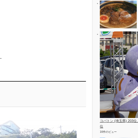
）
コバトン (埼玉県) 203
位
16件のビュー