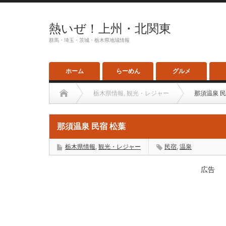
熱いぜ！上州・北関東
群馬・埼玉・茨城・栃木県地域情報
ホーム
らーめん
グルメ
栃木県情報
,
観光・レジャー
那須温泉 民
那須温泉 民宿 松葉
栃木県情報
,
観光・レジャー
民宿
,
温泉
広告