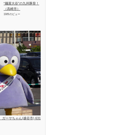
“麺屋大谷”の九州豚骨！
（高崎市）
19件のビュー
位、ガーヤちゃん(越谷市) 631