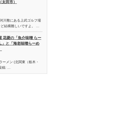
（太田市）
河川敷にある上武ゴルフ場
けど結構難しいですよ。 …
屋 花菱の「魚介味噌 らー
ん」と「海老味噌らーめ
」
 ラーメン (北関東（栃木・
稿: …