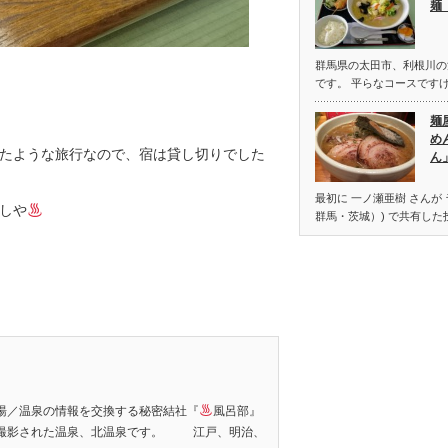
麺
群馬県の太田市、利根川の
です。 平らなコースです
麺
め
たような旅行なので、宿は貸し切りでした
ん
最初に 一ノ瀬亜樹 さんが
しや
群馬・茨城）) で共有した投
銭湯／温泉の情報を交換する秘密結社『
風呂部』
マエの撮影された温泉、北温泉です。 江戸、明治、