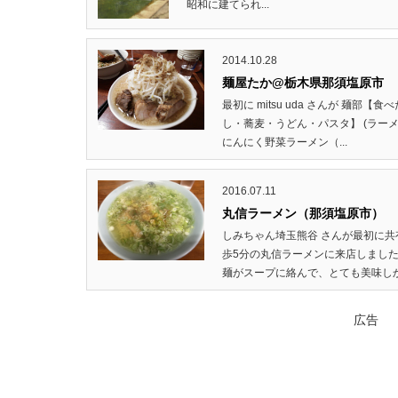
昭和に建てられ...
2014.10.28
麺屋たか@栃木県那須塩原市
最初に mitsu uda さんが 麺
し・蕎麦・うどん・パスタ】 (ラーメ
にんにく野菜ラーメン（...
2016.07.11
丸信ラーメン（那須塩原市）
しみちゃん埼玉熊谷 さんが最初に共
歩5分の丸信ラーメンに来店しまし
麺がスープに絡んで、とても美味しかっ
広告