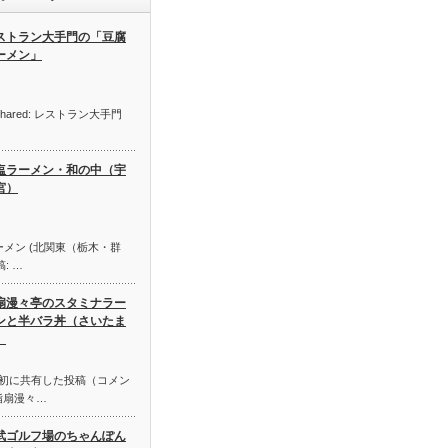
ストラン大手門の「豆腐
ーメン」
ally shared: レストラン大手門
塩ラーメン・和の中（宇
宮）
 ラーメン (北関東（栃木・群
: …
扇漫々亭のスタミナラー
ンと半バラ丼（さいたま
）
さんが最初に共有した投稿（コメン
指扇漫々…
武ゴルフ場のちゃんぽん