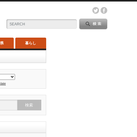
木県
暮らし
late