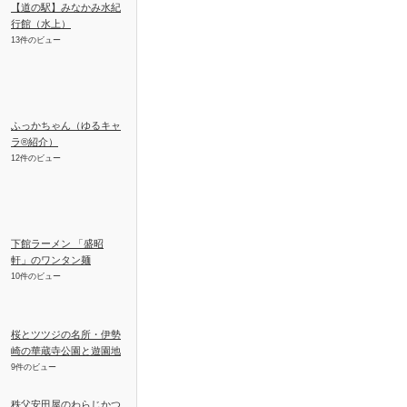
【道の駅】みなかみ水紀
行館（水上）
13件のビュー
ふっかちゃん（ゆるキャ
ラ®紹介）
12件のビュー
下館ラーメン 「盛昭
軒」のワンタン麺
10件のビュー
桜とツツジの名所・伊勢
崎の華蔵寺公園と遊園地
9件のビュー
秩父安田屋のわらじかつ