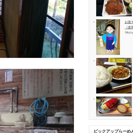
お富
（富
7件の
ピックアップらーめ