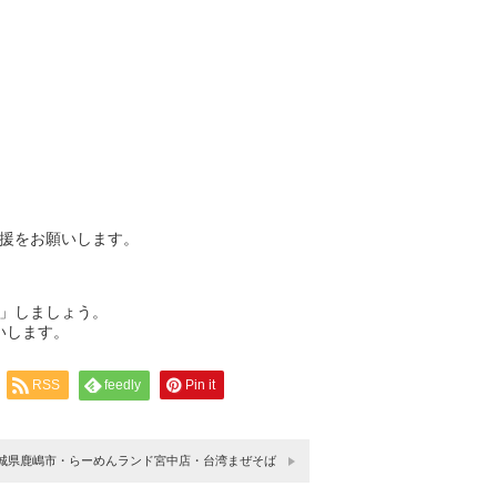
援をお願いします。
」しましょう。
いします。
RSS
feedly
Pin it
城県鹿嶋市・らーめんランド宮中店・台湾まぜそば