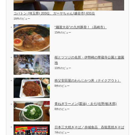
コバトン (埼玉県) 203位、ガーヤちゃん(越谷市) 631位
16件のビュー
“麺屋大谷”の九州豚骨！（高崎市）
15件のビュー
桜とツツジの名所・伊勢崎の華蔵寺公園と遊園
地
10件のビュー
秩父安田屋のわらじかつ丼（テイクアウト）
8件のビュー
青ねぎラーメン(醤油)・太七(佐野/栃木県)
8件のビュー
日本三大焼きそば／赤城食品 呑龍黒焼きそば
7件のビュー