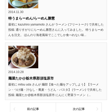
2014.11.30
特うまらーめん/らーめん勝慧
最初に kazuhiro yamamoto さんが ラーメン (フリートーク) で共有した
投稿: 通りすがりにらーめん勝慧さんに入ってみました。 特うまらーめ
んを注文。 ほんのり海老風味でここでしか食べれない味...
2014.10.28
麺屋たか@栃木県那須塩原市
最初に mitsu uda さんが 麺部【食べた麺をアップしよう】【ラーメ
ン・つけ麺・汁なし・蕎麦・うどん・パスタ】 (ラーメン) で共有した
投稿: 麺屋たか@栃木県那須塩原市 にんにく野菜ラーメン（...
前の記事
次の記事