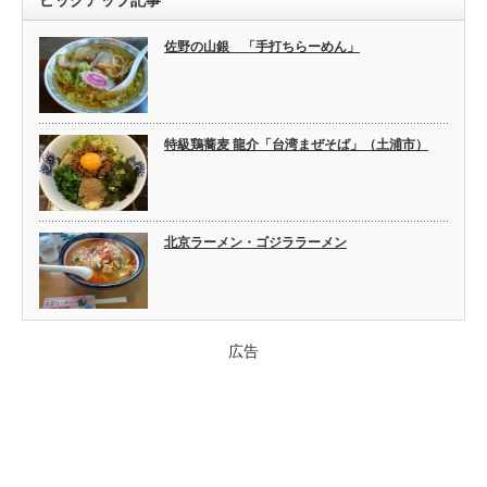
佐野の山銀 「手打ちらーめん」
特級鶏蕎麦 龍介「台湾まぜそば」（土浦市）
北京ラーメン・ゴジララーメン
広告