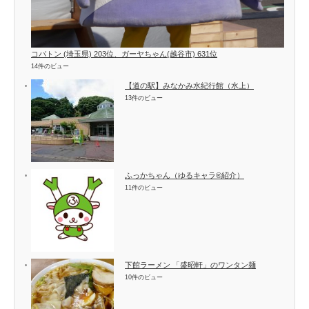
コバトン (埼玉県) 203位、ガーヤちゃん(越谷市) 631位
14件のビュー
【道の駅】みなかみ水紀行館（水上）
13件のビュー
ふっかちゃん（ゆるキャラ®紹介）
11件のビュー
下館ラーメン 「盛昭軒」のワンタン麺
10件のビュー