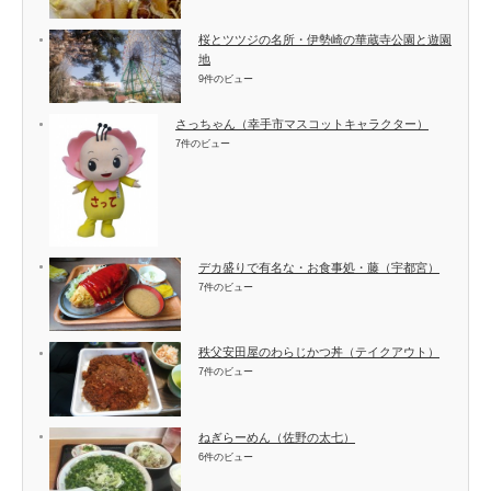
桜とツツジの名所・伊勢崎の華蔵寺公園と遊園
地
9件のビュー
さっちゃん（幸手市マスコットキャラクター）
7件のビュー
デカ盛りで有名な・お食事処・藤（宇都宮）
7件のビュー
秩父安田屋のわらじかつ丼（テイクアウト）
7件のビュー
ねぎらーめん（佐野の太七）
6件のビュー