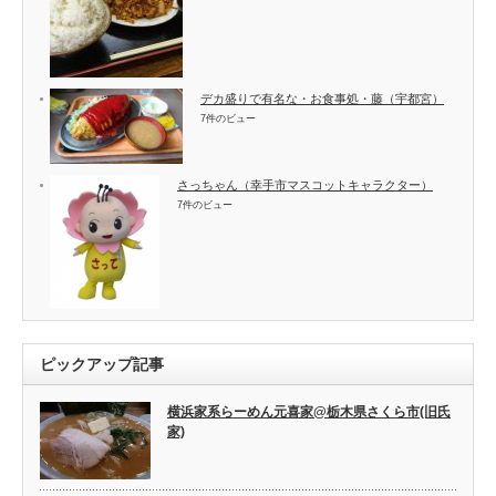
デカ盛りで有名な・お食事処・藤（宇都宮）
7件のビュー
さっちゃん（幸手市マスコットキャラクター）
7件のビュー
ピックアップ記事
横浜家系らーめん元喜家@栃木県さくら市(旧氏
家)