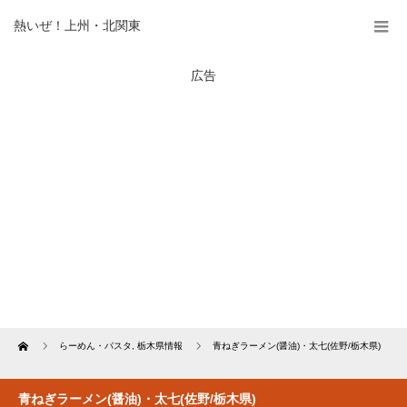
熱いぜ！上州・北関東
広告
Home
らーめん・パスタ
,
栃木県情報
青ねぎラーメン(醤油)・太七(佐野/栃木県)
青ねぎラーメン(醤油)・太七(佐野/栃木県)