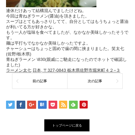
連休だけあって結構混んでましたけどね。
今回は青ねぎラーメン(醤油)を頂きました。
スープはとてもあっさりしてて、自分としてはもうちょっと醤油
が利いてる方が好きかな。
もう一人が塩味を食べてましたが、なかなか美味しかったそうで
す。
麺は平打ちでなかなか美味しかったですよ。
チャーシューはちょっと固めで歯の間に挟まりました。笑太七
(佐野/栃木県)
青ねぎラーメン \830(親戚にご馳走になったのでネットで確認し
ました)
ラーメン太七
日本, 〒327-0843 栃木県佐野市堀米町４２−３
前の記事
次の記事
トップページに戻る