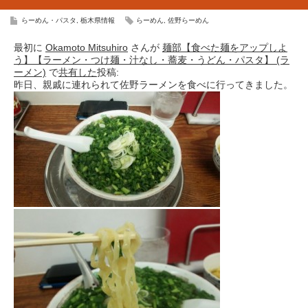
らーめん・パスタ
,
栃木県情報
らーめん
,
佐野らーめん
最初に
Okamoto Mitsuhiro
さんが
麺部【食べた麺をアップしよ
う】【ラーメン・つけ麺・汁なし・蕎麦・うどん・パスタ】 (ラ
ーメン)
で
共有した
投稿:
昨日、親戚に連れられて佐野ラーメンを食べに行ってきました。