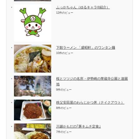
ふっかちゃん（ゆるキャラ®紹介）
12件のビュー
下館ラーメン 「盛昭軒」のワンタン麺
10件のビュー
桜とツツジの名所・伊勢崎の華蔵寺公園と遊園
地
9件のビュー
秩父安田屋のわらじかつ丼（テイクアウト）
8件のビュー
川越かもだの｢豚キムチ定食｣
7件のビュー