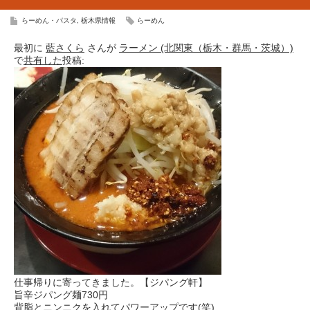
らーめん・パスタ
,
栃木県情報
らーめん
最初に
藍さくら
さんが
ラーメン (北関東（栃木・群馬・茨城）)
で
共有した
投稿:
仕事帰りに寄ってきました。【ジパング軒】
旨辛ジパング麺730円
背脂とニンニクを入れてパワーアップです(笑)