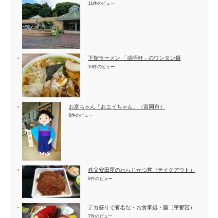
11件のビュー
下館ラーメン 「盛昭軒」のワンタン麺
10件のビュー
お富ちゃん「おエイちゃん」（富岡市）
8件のビュー
秩父安田屋のわらじかつ丼（テイクアウト）
8件のビュー
デカ盛りで有名な・お食事処・藤（宇都宮）
7件のビュー