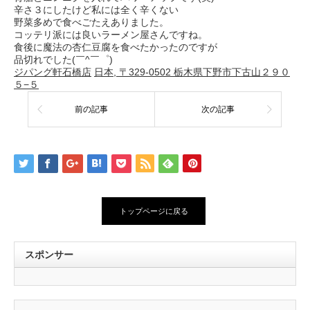
辛さ３にしたけど私には全く辛くない
野菜多めで食べごたえありました。
コッテリ派には良いラーメン屋さんですね。
食後に魔法の杏仁豆腐を食べたかったのですが
品切れでした(￣^￣゜)
ジパング軒石橋店
日本, 〒329-0502 栃木県下野市下古山２９０
５−５
前の記事
次の記事
トップページに戻る
スポンサー