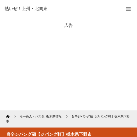
熱いぜ！上州・北関東
広告
Home
らーめん・パスタ
,
栃木県情報
旨辛ジパング麺【ジパング軒】栃木県下野
市
旨辛ジパング麺【ジパング軒】栃木県下野市