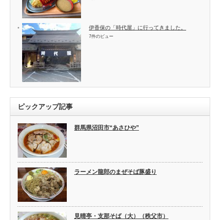
伊香保の「時代屋」に行ってきました。
7件のビュー
ピックアップ記事
群馬県沼田市“あさひや”
ラーメン龍郎のまぜそば豚盛り
見晴亭・支那そば（大）（秩父市）