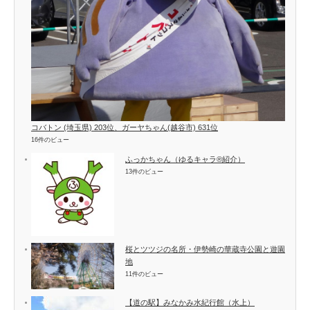
コバトン (埼玉県) 203位、ガーヤちゃん(越谷市) 631位
16件のビュー
ふっかちゃん（ゆるキャラ®紹介）
13件のビュー
桜とツツジの名所・伊勢崎の華蔵寺公園と遊園
地
11件のビュー
【道の駅】みなかみ水紀行館（水上）