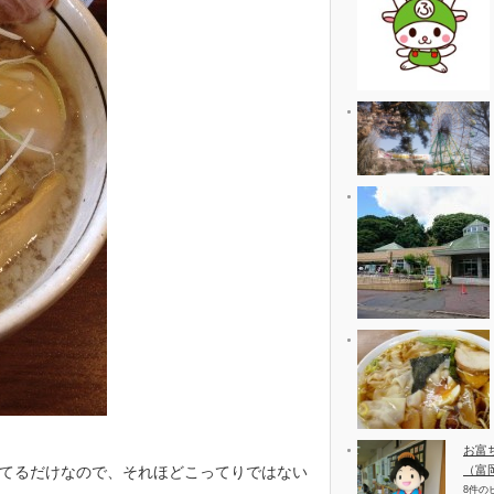
お富
（富
のってるだけなので、それほどこってりではない
8件の