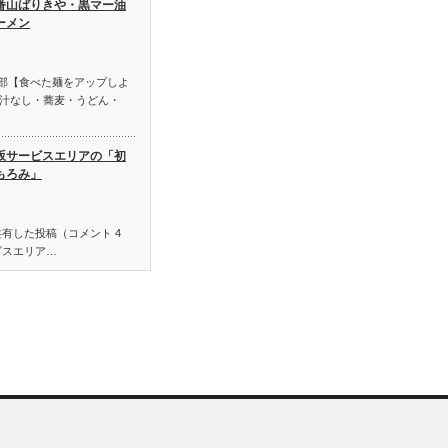
番山ばりきや・黒マー油
ーメン
麺部【食べた麺をアップしよ
汁なし・蕎麦・うどん・
坂サービスエリアの「初
もろみ」
有した投稿（コメント 4
ビスエリア…