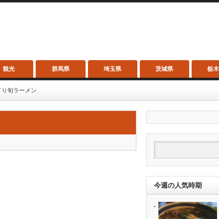
観光
群馬県
埼玉県
茨城県
栃
てり旬ラーメン
今週の人気時期