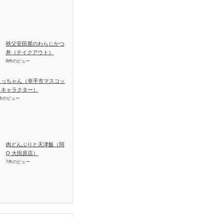
秩父安田屋のわらじかつ
丼（テイクアウト）
8件のビュー
さっちゃん（幸手市マスコッ
トキャラクター）
件のビュー
肉どんぶりと天津飯（阿
Q 大田原店）
7件のビュー