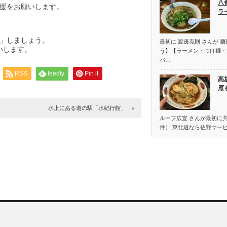
八
援をお願いします。
ラ
」しましょう。
最初に 渡邊克則 さんが 
いします。
う】【ラーメン・つけ麺・
パ…
RSS
feedly
Pin it
高
雁
水上にある道の駅「水紀行館」
ルーフ広宣 さんが最初に共
件） 東北道なら佐野サー