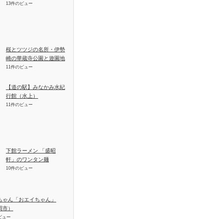
13件のビュー
桜とツツジの名所・伊勢
崎の華蔵寺公園と遊園地
11件のビュー
【道の駅】みなかみ水紀
行館（水上）
11件のビュー
下館ラーメン 「盛昭
軒」のワンタン麺
10件のビュー
ちゃん「おエイちゃん」
岡市）
ビュー