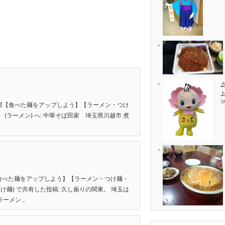
7
 shared 麺部【食べた麺をアップしよう】【ラーメン・つけ
(ラーメン) へ: 中華そば田家 埼玉県川越市 煮
 麺部【食べた麺をアップしよう】【ラーメン・つけ麺・
け麺) で共有した投稿: 久し振りの関東。 埼玉は
メン...