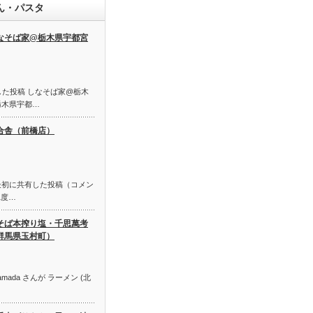
ん・パスタ
なそば家@栃木県宇都宮
共有した投稿 しなそば家@栃木
栃木県宇都…
合舎（前橋店）
最初に共有した投稿（コメン
1度…
そば本搾り塩・千思萬考
群馬県玉村町）
” Yamada さんが ラーメン (北