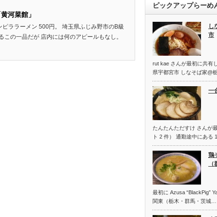
ピックアップらーめ
「黄河菜館」
し
shared: キンピララーメン 500円。 埼玉県ふじみ野市のB級
市
るこの一品だが 店内には何のアピールもなし。
rut kae さんが最初に
県宇都宮市 しなそば家@
一
たんたんただすけ さんが
ト 2 件） 通勤途中にある 
鶏
（
最初に Azusa “BlackPig
関東（栃木・群馬・茨城…