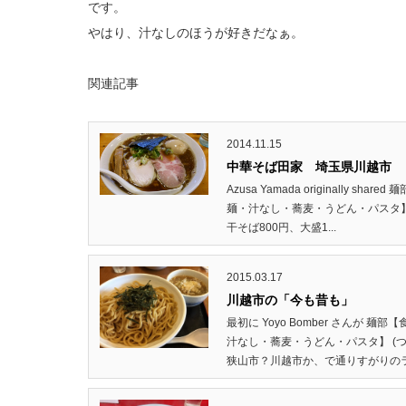
です。
やはり、汁なしのほうが好きだなぁ。
関連記事
2014.11.15
中華そば田家 埼玉県川越市
Azusa Yamada originally
麺・汁なし・蕎麦・うどん・パスタ】 
干そば800円、大盛1...
2015.03.17
川越市の「今も昔も」
最初に Yoyo Bomber さんが
汁なし・蕎麦・うどん・パスタ】 (つ
狭山市？川越市か、で通りすがりのラー