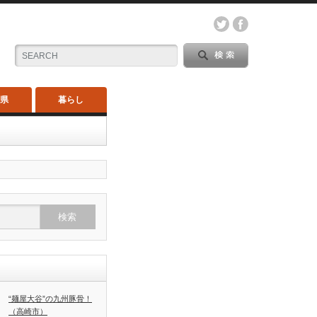
木県
暮らし
“麺屋大谷”の九州豚骨！
（高崎市）