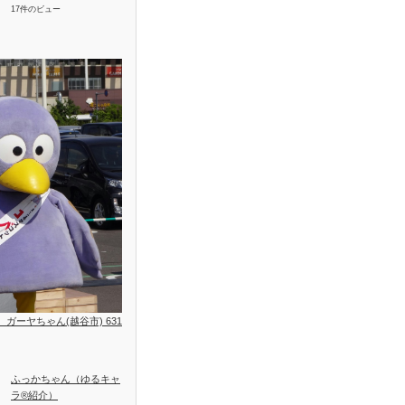
17件のビュー
位、ガーヤちゃん(越谷市) 631
ふっかちゃん（ゆるキャ
ラ®紹介）