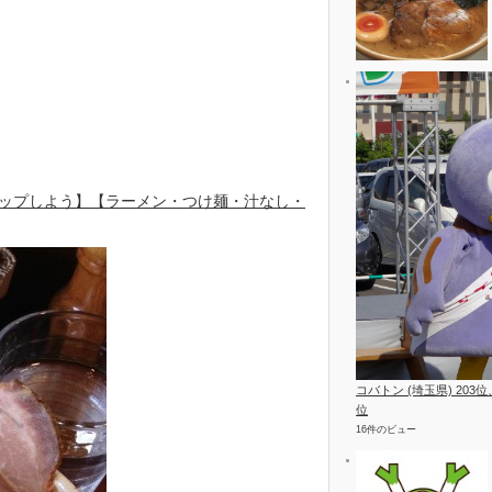
ップしよう】【ラーメン・つけ麺・汁なし・
コバトン (埼玉県) 203
位
16件のビュー