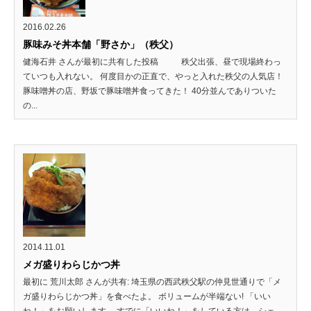
2016.02.26
豚味みそ丼本舗「野さか」（秩父）
健海石井 さんが最初に共有した投稿 秩父出張、昼で現場終わっ
ていつも入れない。 何度目かの正直で、やっと入れた秩父の人気店！
豚味噌丼の店、野坂で豚味噌丼食ってきた！ 40分並んでありついた
の...
2014.11.01
メガ盛りわらじかつ丼
最初に 荒川太郎 さんが共有: 埼玉県の西武秩父駅の仲見世通りで「メ
ガ盛りわらじかつ丼」を食べたよ。 ボリュームが半端ない! 「いい