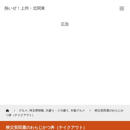
熱いぜ！上州・北関東
広告
Home
グルメ
,
埼玉県情報
,
大盛り・メガ盛り
,
Ｂ級グルメ
秩父安田屋のわらじか
つ丼（テイクアウト）
秩父安田屋のわらじかつ丼（テイクアウト）