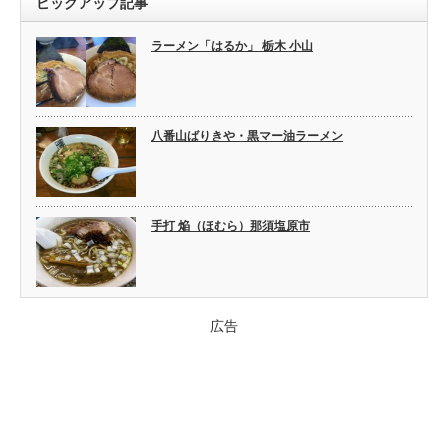
ピックアップ記事
ラーメン「はるか」 栃木 小山
八番山ばりきや・黒マー油ラーメン
手打 焔（ほむら）那須塩原市
広告