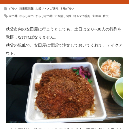
グルメ
,
埼玉県情報
,
大盛り・メガ盛り
,
Ｂ級グルメ
かつ丼
,
わらじかつ
,
わらじかつ丼
,
デカ盛り関東
,
埼玉デカ盛り
,
安田屋
,
秩父
秩父市内の安田屋に行こうとしても、土日は２０~30人の行列を
覚悟しなければなりません。
秩父の親戚で、安田屋に電話で注文しておいてくれて、テイクア
ウト。