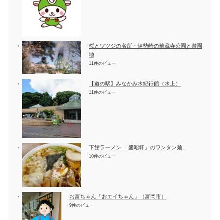
桜とツツジの名所・伊勢崎の華蔵寺公園と遊園
地
11件のビュー
【道の駅】みなかみ水紀行館（水上）
11件のビュー
下館ラーメン 「盛昭軒」のワンタン麺
10件のビュー
お富ちゃん「おエイちゃん」（富岡市）
9件のビュー