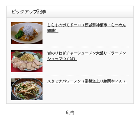
ピックアップ記事
しらすのポモドーロ（茨城県神栖市・らーめん
鰹味）
岩のりねぎチャーシューメン大盛り（ラーメン
ショップつくば）
スタミナパワーメン（常磐道上り線関本ＰＡ ）
広告