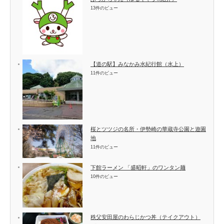
13件のビュー
【道の駅】みなかみ水紀行館（水上）
11件のビュー
桜とツツジの名所・伊勢崎の華蔵寺公園と遊園
地
11件のビュー
下館ラーメン 「盛昭軒」のワンタン麺
10件のビュー
秩父安田屋のわらじかつ丼（テイクアウト）