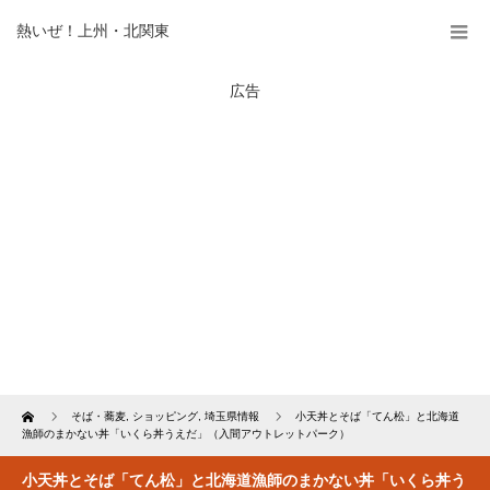
熱いぜ！上州・北関東
広告
Home
そば・蕎麦
,
ショッピング
,
埼玉県情報
小天丼とそば「てん松」と北海道
漁師のまかない丼「いくら丼うえだ」（入間アウトレットパーク）
小天丼とそば「てん松」と北海道漁師のまかない丼「いくら丼う