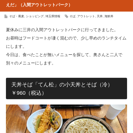
えだ」（入間アウトレットパーク）
そば・蕎麦
,
ショッピング
,
埼玉県情報
そば
,
アウトレット
,
天丼
,
海鮮丼
夏休みに三井の入間アウトレットパークに行ってきました。
お昼時はフードコートが凄く混むので、少し早めのランチタイム
にします。
今日は、食べたことが無いメニューを探して、奥さんと二人で
別々のメニューにします。
天丼そば「てん松」の小天丼とそば（冷）
￥960（税込）