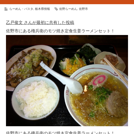
らーめん・パスタ
,
栃木県情報
佐野らーめん
,
佐野市
乙戸俊文 さんが最初に共有した投稿
佐野市にある権兵衛のモツ焼き定食生姜ラーメンセット！
佐野市にある権兵衛のモツ焼き定食生姜ラーメンセット！