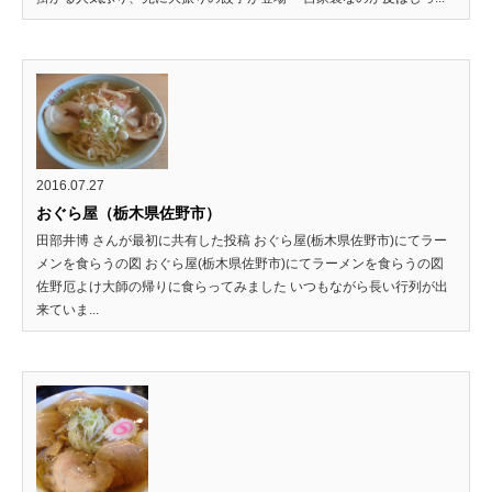
2016.07.27
おぐら屋（栃木県佐野市）
田部井博 さんが最初に共有した投稿 おぐら屋(栃木県佐野市)にてラー
メンを食らうの図 おぐら屋(栃木県佐野市)にてラーメンを食らうの図
佐野厄よけ大師の帰りに食らってみました いつもながら長い行列が出
来ていま...