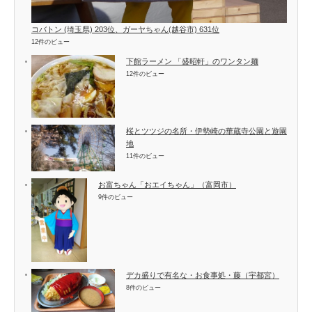
コバトン (埼玉県) 203位、ガーヤちゃん(越谷市) 631位
12件のビュー
下館ラーメン 「盛昭軒」のワンタン麺
12件のビュー
桜とツツジの名所・伊勢崎の華蔵寺公園と遊園
地
11件のビュー
お富ちゃん「おエイちゃん」（富岡市）
9件のビュー
デカ盛りで有名な・お食事処・藤（宇都宮）
8件のビュー