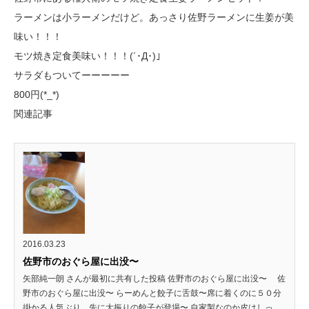
ラーメンは小ラーメンだけど。あっさり佐野ラーメンに生姜が美
味い！！！
モツ焼き定食美味い！！！(´･Д･)」
サラダもついてーーーーー
800円(*_*)
関連記事
2016.03.23
佐野市のおぐら屋に出没〜
矢部純一朗 さんが最初に共有した投稿 佐野市のおぐら屋に出没〜 佐
野市のおぐら屋に出没〜 らーめんと餃子に舌鼓〜席に着くのに５０分
掛かる人気ぶり、先に大振りの餃子が登場〜 自家製なのか皮はしっ...