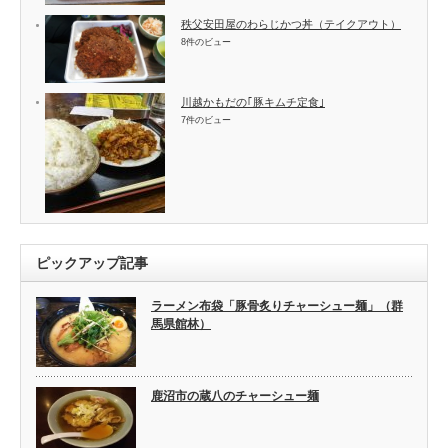
秩父安田屋のわらじかつ丼（テイクアウト）
8件のビュー
川越かもだの｢豚キムチ定食｣
7件のビュー
ピックアップ記事
ラーメン布袋「豚骨炙りチャーシュー麺」（群
馬県館林）
鹿沼市の蔵八のチャーシュー麺