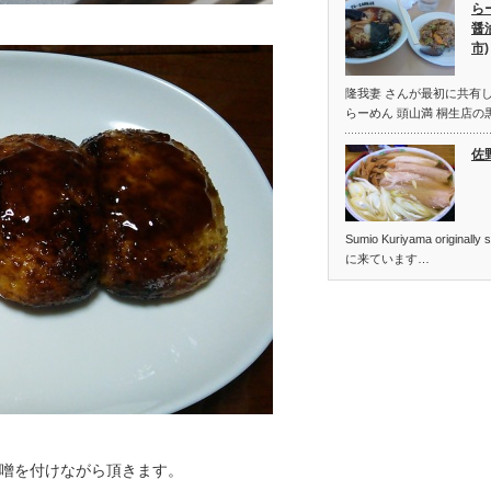
ら
醤
市)
隆我妻 さんが最初に共有し
らーめん 頭山満 桐生店の
佐
Sumio Kuriyama origin
に来ています…
噌を付けながら頂きます。