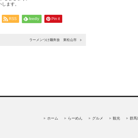
いします。
RSS
feedly
Pin it
ラーメンつけ麺奔放 東松山市
ホーム
らーめん
グルメ
観光
群馬