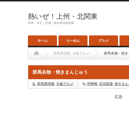
熱いぜ！上州・北関東
群馬・埼玉・茨城・栃木県地域情報
ホーム
らーめん
グルメ
群馬県情報
,
Ｂ級グルメ
群馬名物・焼き
群馬名物・焼きまんじゅう
群馬県情報
,
Ｂ級グルメ
伊勢崎
,
忠治茶屋
,
焼きまん
広告