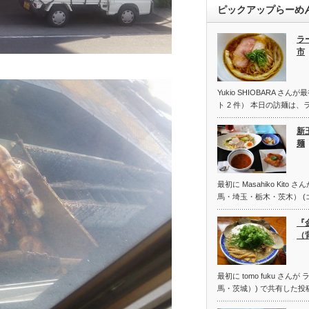
ピックアップらーめ
ラ
市
Yukio SHIOBARA 
ト 2 件） 本日の訪麺は、
新
麺
最初に Masahiko Kit
馬・埼玉・栃木・茨木） (
『
（
最初に tomo fuku さん
馬・茨城）) で共有した投稿