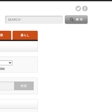
木県
暮らし
late