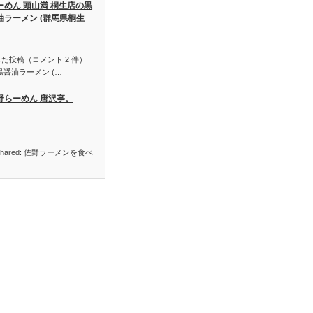
ーめん 頭山満 桐生店の黒
油ラーメン (群馬県桐生
た投稿（コメント 2 件）
黒醤油ラーメン (…
野らーめん 唐沢亭。
ally shared: 佐野ラーメンを食べ