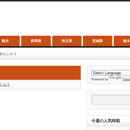
観光
群馬県
埼玉県
茨城県
栃
まんじゅう
Powered by
Trans
じゅう
今週の人気時期