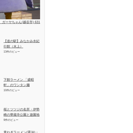
位、ガーヤちゃん(越谷市) 631
【道の駅】みなかみ水紀
行館（水上）
13件のビュー
下館ラーメン 「盛昭
軒」のワンタン麺
10件のビュー
桜とツツジの名所・伊勢
崎の華蔵寺公園と遊園地
9件のビュー
青ねぎラーメン(醤油)・