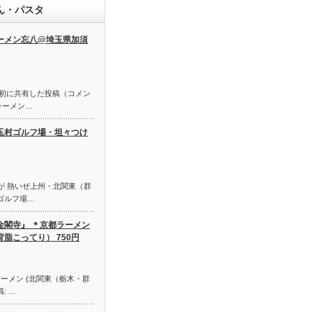
ん・パスタ
ーメン忘八@埼玉県加須
さんが最初に共有した投稿（コメン
ラーメン…
玉村ゴルフ場・坦々つけ
o さんが 熱いぜ上州・北関東（群
ゴルフ場…
金閣寺』 ＊京都ラーメン
背脂こってり） 750円
が ラーメン (北関東（栃木・群
: …