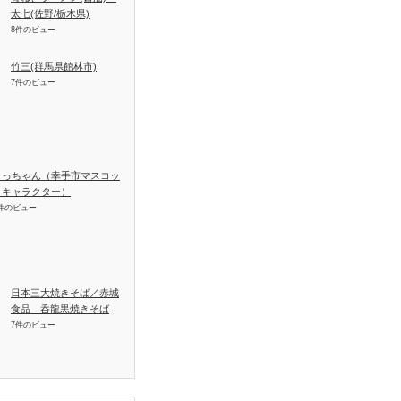
太七(佐野/栃木県)
8件のビュー
竹三(群馬県館林市)
7件のビュー
さっちゃん（幸手市マスコッ
トキャラクター）
件のビュー
日本三大焼きそば／赤城
食品 呑龍黒焼きそば
7件のビュー