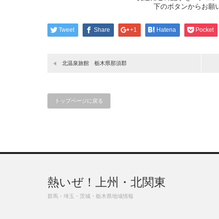
下のボタンからお願
Tweet
Share
+1
Hatena
Pocket
北温泉旅館 栃木県那須郡
トップページに戻る
熱いぜ！上州・北関東
群馬・埼玉・茨城・栃木県地域情報