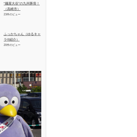
“麺屋大谷”の九州豚骨！
（高崎市）
23件のビュー
ふっかちゃん（ゆるキャ
ラ®紹介）
20件のビュー