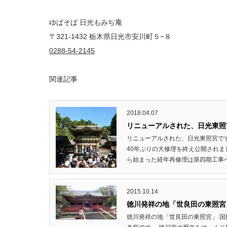
ゆばそば 日光もみぢ庵
〒321-1432 栃木県日光市安川町５−８
0288-54-2145
関連記事
2018.04.07
リニューアルされた、日光東照
リニューアルされた、日光東照宮で
40年ぶりの大修理を終え公開されま
ら始まった経年再修理は第四期工事へ
2015.10.14
徳川発祥の地「世良田の東照宮
徳川発祥の地「世良田の東照宮」 