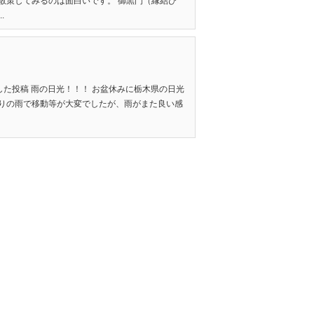
散策してみるのは面白いです。 御黒門（縁結び
.
に共有した投稿 雨の日光！！！ お盆休みに栃木県の日光
なりの雨で移動等が大変でしたが、雨がまた良い感