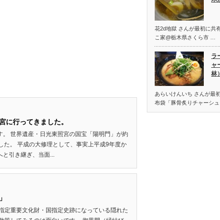
花2d地獄 さんが最初に共有
こ家@栃木県さくら市 …
ラ
ャ
林
あらいけんいち さんが最
布袋「豚骨炙りチャーシュ
宮に行ってきました。
す。 世界遺産・日光東照宮の国宝「陽明門」が約
した。 平成の大修理として、事実上平成9年度か
と引き継ぎ、当面...
」
国指定重要文化財・国指定史跡になっている隠れた