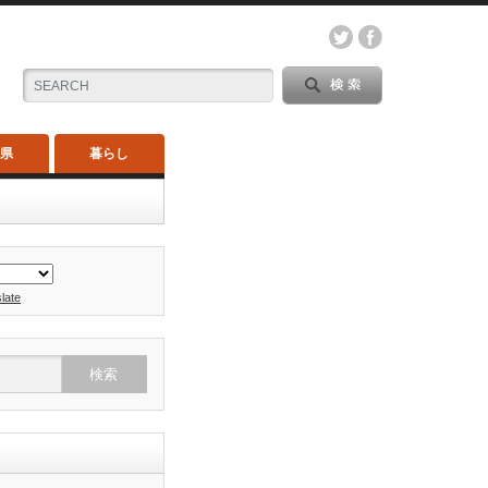
木県
暮らし
late