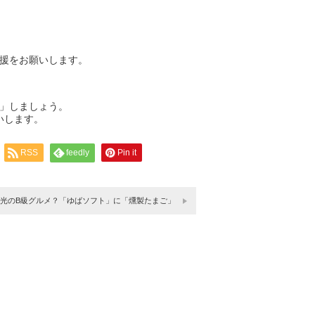
援をお願いします。
」しましょう。
いします。
RSS
feedly
Pin it
光のB級グルメ？「ゆばソフト」に「燻製たまご」