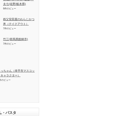
太七(佐野/栃木県)
8件のビュー
秩父安田屋のわらじかつ
丼（テイクアウト）
7件のビュー
竹三(群馬県館林市)
7件のビュー
さっちゃん（幸手市マスコッ
トキャラクター）
件のビュー
ん・パスタ