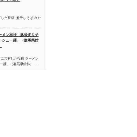
した投稿: 煮干しそば みや
ーメン布袋「豚骨炙りチ
ーシュー麺」（群馬県館
）
初に共有した投稿 ラーメン
ー麺」（群馬県館林） …