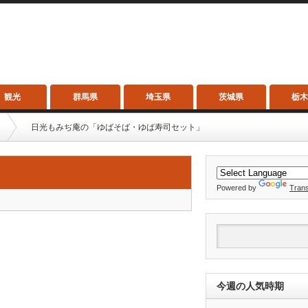
観光
群馬県
埼玉県
茨城県
栃
日光もみぢ庵の「ゆばそば・ゆば寿司セット」
」
Powered by
Trans
今週の人気時期