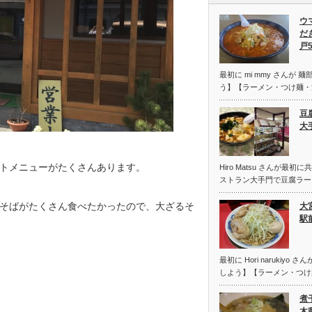
ウ
だ
戸
最初に mi mmy さんが
う】【ラーメン・つけ麺・
豆
大
トメニューがたくさんあります。
Hiro Matsu さんが最
ストラン大手門で豆腐ラーメ
そばがたくさん食べたかったので、大ざるそ
大
駅
最初に Hori narukiy
しよう】【ラーメン・つけ
煮
木