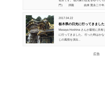
名所です。 徳川家の歴史をゆっくり
門） 拝殿 由来 寛永二十年..
2017.04.22
栃木県の日光に行ってきました
Masaya Hoshina さんが最初
に行ってきました。 行った時はか
じの風情を演出...
広告