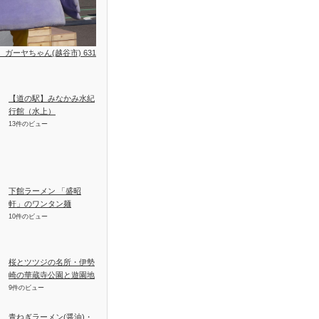
位、ガーヤちゃん(越谷市) 631
【道の駅】みなかみ水紀
行館（水上）
13件のビュー
下館ラーメン 「盛昭
軒」のワンタン麺
10件のビュー
桜とツツジの名所・伊勢
崎の華蔵寺公園と遊園地
9件のビュー
青ねぎラーメン(醤油)・