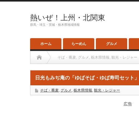
熱いぜ！上州・北関東
群馬・埼玉・茨城・栃木県地域情報
ホーム
らーめん
グルメ
そば・蕎麦
,
グルメ
,
栃木県情報
,
観光・レジャー
日光もみぢ庵の「ゆばそば・ゆば寿司セット
そば・蕎麦
,
グルメ
,
栃木県情報
,
観光・レジャー
広告