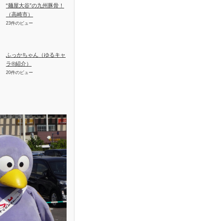
“麺屋大谷”の九州豚骨！
（高崎市）
23件のビュー
ふっかちゃん（ゆるキャ
ラ®紹介）
20件のビュー