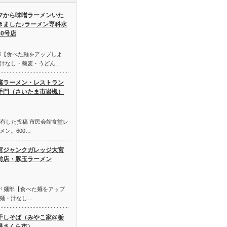
マから味噌ラーメンいた
きました♪ラーメン専科水
50号店
 麺部【食べた麺をアップしよ
汁なし・蕎麦・うどん…
腐ラーメン・レストラン
手門（さいたま市岩槻）
初に共有した投稿 市民会館食堂レ
ン。600…
宮ジャンクガレッジ大宮
前店・豚玉ラーメン
o さんが 麺部【食べた麺をアップ
麺・汁なし…
干しそば（みやこ家@栃
県さくら市）